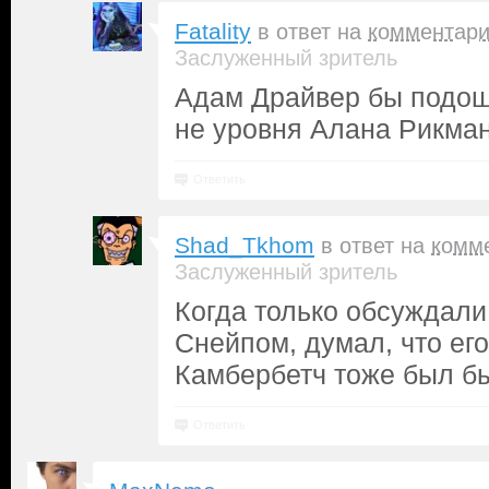
Fatality
в ответ на
комментар
Заслуженный зритель
Адам Драйвер бы подош
не уровня Алана Рикмана
Ответить
Shad_Tkhom
в ответ на
комм
Заслуженный зритель
Когда только обсуждали
Снейпом, думал, что его 
Камбербетч тоже был б
Ответить