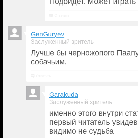
Подойдет. Может играть
Ответить
GenGuryev
Заслуженный зритель
Лучше бы черножопого Паапу
собачьим.
Ответить
Garakuda
Заслуженный зритель
именно этого внутри ст
первый читатель увидев
видимо не судьба