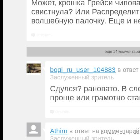
Может, крошка Грейси чипов
свистнула? Или Распредели
волшебную палочку. Еще и не 
Ответить
еще 14 комментари
bogi_ru_user_104883
в ответ
Заслуженный зритель
Сдулся? рановато. В с
проще или грамотно ста
Ответить
Athirn
в ответ на
комментарий
Заслуженный зритель