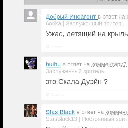
еще 1 комментари
Добрый Иноагент
в ответ на
|
6o4ka
Заслуженный зритель
Ужас, летящий на крылья
Ответить
huihu
в ответ на
комментарий
Заслуженный зритель
это Скала Дуэйн ?
Ответить
Stas Black
в ответ на
коммент
|
StasBlack13
Постоянный зрит