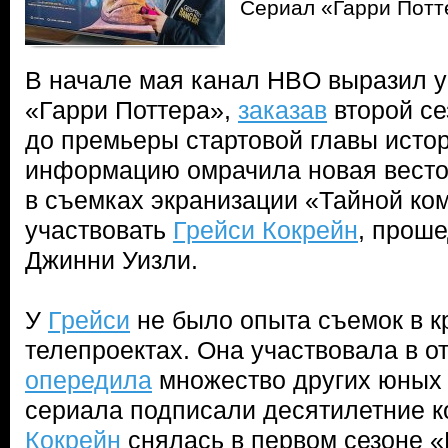
Сериал «Гарри Потт
В начале мая канал HBO выразил у
«Гарри Поттера»,
заказав
второй се
до премьеры стартовой главы исто
информацию омрачила новая весточ
в съемках экранизации «Тайной ко
участвовать
Грейси Кокрейн
, прош
Джинни Уизли.
У
Грейси
не было опыта съемок в к
телепроектах. Она участвовала в о
опередила
множество других юных 
сериала подписали десятилетние к
Кокрейн
снялась в первом сезоне «