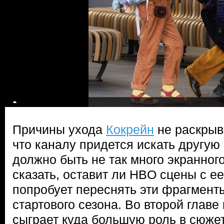
Причины ухода
Кокрейн
не раскрыв
что каналу придется искать другую 
должно быть не так много экранног
сказать, оставит ли HBO сцены с е
попробует переснять эти фрагмент
стартового сезона. Во второй глав
сыграет куда большую роль в сюжет