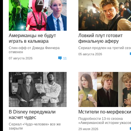
Американцы не будут
Ловкий плут готовит
играть в кальмара
финальную аферу
Спин-офф от Дэвида Финчера
Сериал продлен на третий сез
отменен
05 августа 2026
07 августа 2026
11
В Disney передумали
Мстители по-мерфевск
насчет чудес
Подробности 13-го сезона
«Американской истории ужасо
Сериал «Чудо-человек» все же
закрыли
29 июля 2026