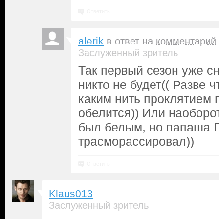
Ответить
alerik
в ответ на
комментарий
Заслуженный зритель
Так первый сезон уже с
никто не будет(( Разве 
каким нить проклятием п
обелится)) Или наоборот
был белым, но папаша П
трасморассировал))
Ответить
Klaus013
Заслуженный зритель