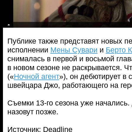
Публике также представят новых п
исполнении
Мены Сувари
и
Берто 
снималась в первой и восьмой глав
в новом сезоне не раскрывается. Ч
(«
Ночной агент
»), он дебютирует в 
швейцара Джо, работающего на ге
Съемки 13-го сезона уже начались.
назовут позже.
Источник: Deadline