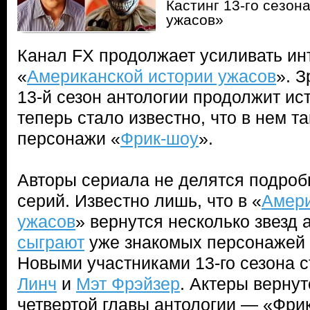
Кастинг 13-го сезон
ужасов»
Канал FX продолжает усиливать инт
«
Американской истории ужасов
». 
13-й сезон антологии продолжит ис
теперь стало известно, что в нем т
персонажи «
Фрик-шоу
».
Авторы сериала не делятся подро
серий. Известно лишь, что в «
Амери
ужасов
» вернутся несколько звезд 
сыграют
уже знакомых персонажей
Новыми участниками 13-го сезона 
Линч
и
Мэт Фрэйзер
. Актеры вернут
четвертой главы антологии — «Фри