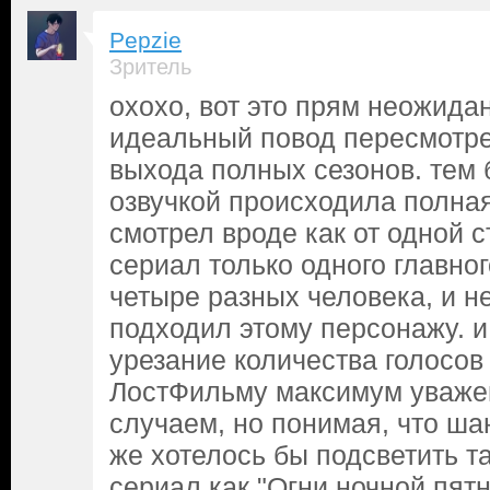
Pepzie
Зритель
охохо, вот это прям неожида
идеальный повод пересмотре
выхода полных сезонов. тем б
озвучкой происходила полна
смотрел вроде как от одной с
сериал только одного главног
четыре разных человека, и н
подходил этому персонажу. и 
урезание количества голосов 
ЛостФильму максимум уважен
случаем, но понимая, что шан
же хотелось бы подсветить т
сериал как "Огни ночной пят