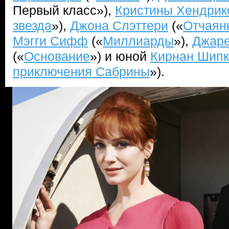
Первый класс»),
Кристины Хендрик
звезда
»),
Джона Слэттери
(«
Отчаян
Мэгги Сифф
(«
Миллиарды
»),
Джаре
(«
Основание
») и юной
Кирнан Шипк
приключения Сабрины
»).