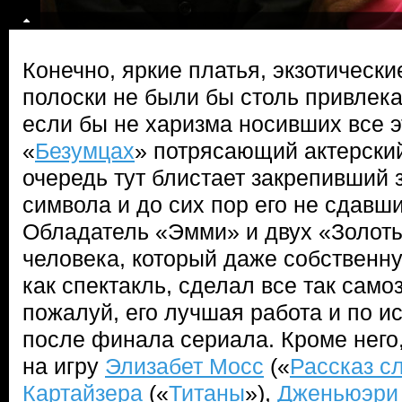
Конечно, яркие платья, экзотическ
полоски не были бы столь привлека
если бы не харизма носивших все эт
«
Безумцах
» потрясающий актерский
очередь тут блистает закрепивший з
символа и до сих пор его не сдавш
Обладатель «Эмми» и двух «Золоты
человека, который даже собственн
как спектакль, сделал все так самоз
пожалуй, его лучшая работа и по и
после финала сериала. Кроме него
на игру
Элизабет Мосс
(«
Рассказ с
Картайзера
(«
Титаны
»),
Дженьюэри