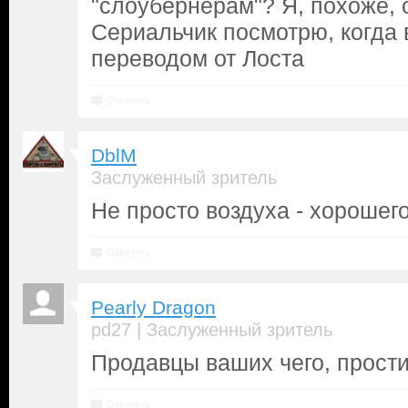
"слоубернерам"? Я, похоже, о
Сериальчик посмотрю, когда 
переводом от Лоста
Ответить
DblM
Заслуженный зритель
Не просто воздуха - хорошег
Ответить
Pearly Dragon
|
pd27
Заслуженный зритель
Продавцы ваших чего, прост
Ответить