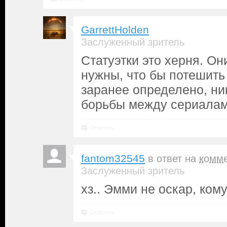
GarrettHolden
Заслуженный зритель
Статуэтки это херня. Он
нужны, что бы потешить 
заранее определено, н
борьбы между сериалам
Ответить
fantom32545
в ответ на
комм
Заслуженный зритель
xз.. Эмми не оскар, кому
Ответить