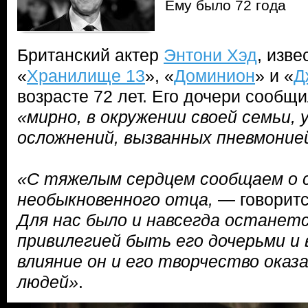
Ему было 72 года
Британский актер
Энтони Хэд
, изв
«
Хранилище 13
», «
Доминион
» и «
Д
возрасте 72 лет. Его дочери сообщ
«мирно, в окружении своей семьи, 
осложнений, вызванных пневмоние
«С тяжелым сердцем сообщаем о 
необыкновенного отца,
— говоритс
Для нас было и навсегда останет
привилегией быть его дочерьми и 
влияние он и его творчество оказ
людей»
.