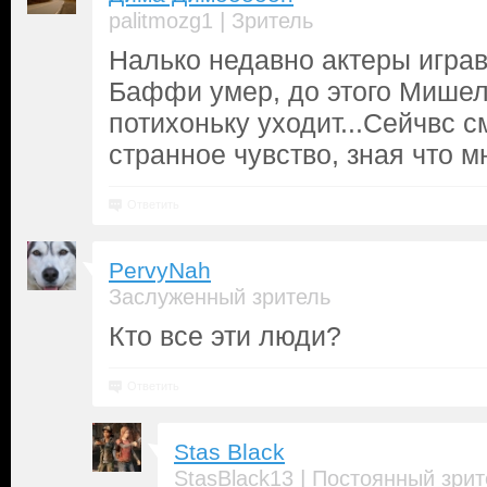
|
palitmozg1
Зритель
Налько недавно актеры игра
Баффи умер, до этого Мишель
потихоньку уходит...Сейчвс 
странное чувство, зная что м
Ответить
PervyNah
Заслуженный зритель
Кто все эти люди?
Ответить
Stas Black
|
StasBlack13
Постоянный зрит