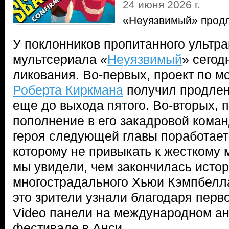
24 июня 2026 г.
«Неуязвимый» продл
У поклонников пропитанного ультр
мультсериала «
Неуязвимый
» сегод
ликования. Во-первых, проект по м
Роберта Киркмана
получил продлен
еще до выхода пятого. Во-вторых,
пополнение в его закадровой кома
героя следующей главы поработае
которому не привыкать к жесткому
мы увидели, чем закончилась истор
многострадального Хьюи Кэмпбелла
это зрители узнали благодаря перв
Video панели на международном а
фестивале в Анси.