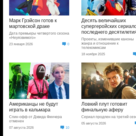
Марк Грэйсон готов к
Десять величайших
мартовской драке
супергеройских сериал
последнего десятилети
Дата премьеры четвертого сезона
«Неуязвимого»
Проекты, изменившие каноны
жанра и отношение к
23 января 2026
0
телекомиксам
18 ноября 2025
Американцы не будут
Ловкий плут готовит
играть в кальмара
финальную аферу
Спин-офф от Дэвида Финчера
Сериал продлен на третий сез
отменен
05 августа 2026
07 августа 2026
10