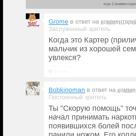
еще 2 комментари
Grome
в ответ на
комментари
Заслуженный зритель
Когда это Картер (прил
мальчик из хорошей се
увлекся?
Ответить
Bobkinoman
в ответ на
комме
Постоянный зритель
Ты "Скорую помощь" точ
начал принимать наркоти
появившихся болей посл
ранили ножом. Его колле