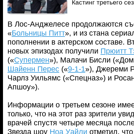
Кастинг третьего с
В Лос-Анджелесе продолжаются съе
«
Больницы Питт
», и из стана сери
пополнении в актерском составе. В
новых эпизодах получили
Прюитт Т
(«
Супермен
»), Малачи Бисли («Дом
Шайенн Перес
(«
9-1-1
»), Джереми Р
Чарлз Уильямс («Спецназ») и Роса
Апшоу»).
Информации о третьем сезоне имее
только, что на этот раз зрители уви
врачей спустя четыре месяца после
Звезда шоу
Ноа Уайли
отметил, что