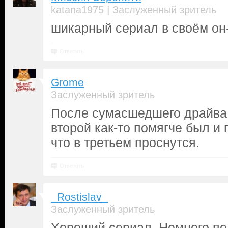
|
katana1975
Заслуженный зритель
шикарный сериал в своём он
Ответить
Grome
Заслуженный зритель
После сумасшедшего драйва 
второй как-то помягче был и 
что в третьем проснутся.
Ответить
_Rostislav_
Заслуженный зритель
Хороший сериал. Немного по