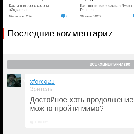
Кастинг второго сезона
Кастинг пятого сезона «Джека
«Задания»
Ричера»
04 августа 2026
0
30 июля 2026
Последние комментарии
ВСЕ КОММЕНТАРИИ (10)
xforce21
Зритель
Достойное хоть продолжени
можно пройти мимо?
Ответить