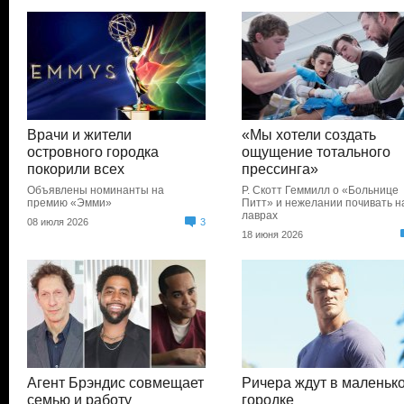
Врачи и жители
«Мы хотели создать
островного городка
ощущение тотального
покорили всех
прессинга»
Объявлены номинанты на
Р. Скотт Геммилл о «Больнице
премию «Эмми»
Питт» и нежелании почивать н
лаврах
08 июля 2026
3
18 июня 2026
Агент Брэндис совмещает
Ричера ждут в маленьк
семью и работу
городке