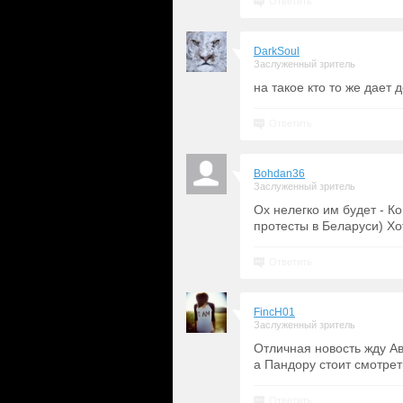
Ответить
DarkSoul
Заслуженный зритель
на такое кто то же дает 
Ответить
Bohdan36
Заслуженный зритель
Ох нелегко им будет - К
протесты в Беларуси) Хот
Ответить
FincH01
Заслуженный зритель
Отличная новость жду А
а Пандору стоит смотрет
Ответить