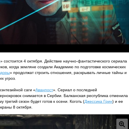
ы
» состоится 4 октября. Действие научно-фантастического сериала
еков, когда земляне создали Академию по подготовке космических
доры
» продолжат строить отношения, раскрывать личные тайны и
х угроз.
энтезийной саги «
Аванпост
». Сериал о последней
ернокровок снимается в Сербии. Балканская республика отменила
 третий сезон будет готов к осени. Коготь (
Джессика Грин
) и ее
краны 8 октября.