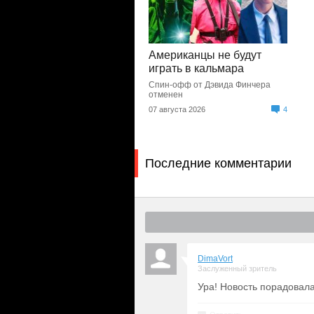
Американцы не будут
играть в кальмара
Спин-офф от Дэвида Финчера
отменен
07 августа 2026
4
Последние комментарии
DimaVort
Заслуженный зритель
Ура! Новость порадовала