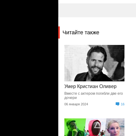
Читайте также
Умер Кристиан Оливер
Вместе с актером погибли две его
дочери
06 января 2024
16