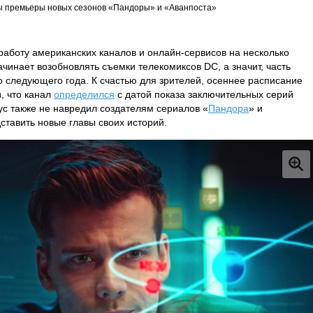
ы премьеры новых сезонов «Пандоры» и «Аванпоста»
аботу американских каналов и онлайн-сервисов на несколько
ачинает возобновлять съемки телекомиксов DC, а значит, часть
 следующего года. К счастью для зрителей, осеннее расписание
и, что канал
определился
с датой показа заключительных серий
ус также не навредил создателям сериалов «
Пандора
» и
дставить новые главы своих историй.