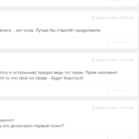
|
Пожаловаться
19 августа 2020 в 21:56:43
деньги... нет слов. Лучше бы старгейт продолжили
|
Пожаловаться
19 августа 2020 в 22:37:54
оготь и остальным( предал ведь тот чувак. Прям напомнит
я то что своё по праву - будут бороться!
|
Пожаловаться
19 августа 2020 в 23:21:06
ванпост
ь кто досмотрел первый сезон?
|
Пожаловаться