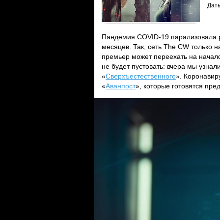
Дат
Пандемия COVID-19 парализовала р
месяцев. Так, сеть The CW только н
премьер может переехать на начало
не будет пустовать: вчера мы узнал
«
Сверхъестественного
». Коронавир
«
Аванпост
», которые готовятся пре