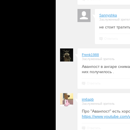
Sannyshka
Заслуженный зрите
не стоит тратит
Ответить
Frenk1988
Заслуженный зритель
Аванпост в ангаре снима
них получилось .
Ответить
im6apb
Заслуженный зритель
Про "Аванпост" есть хор
https://www.youtube.co
Ответить