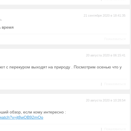
21 сентября 2020 в 18:41:35
ль
ь время
Пожаловаться
20 августа 2020 в 06:15:41
ют с перекуром выходят на природу . Посмотрим осенью что у
|
Пожаловаться
20 августа 2020 в 10:28:54
оший обзор, если кому интересно :
m/watch?v=jt8wOB92mOo
|
Пожаловаться