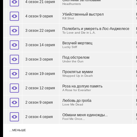
Охотники за головами
4 сезон 21 серия
Headhunters
Убийственный выстрел
4 сезон 9 серия
Kill Shot
Полюбить и умереть в Лос-Анджелесе
3 сезон 22 серия
To Love and Die in L.A.
Везучий мертвец
3 сезон 14 серия
Lucky Stiff
Под обстрелом
3 сезон 3 серия
Under the Gun
Проклятье мумии
2 сезон 19 серия
Wrapped Up in Death
Роза на долгую память
2 сезон 12 серия
A Rose for Everafter
Любовь до гроба
2 сезон 9 серия
Love Me Dead
Обмани меня единожды...
2 сезон 4 серия
Fool Me Once...
…МЕНЬШЕ