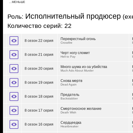
…МЕНЬШЕ
Исполнительный продюсер
Роль:
(exe
Количество серий: 22
Перекрестный огонь
8 сезон 22 серия
Crossfire
Черт ногу сломит
8 сезон 21 серия
Hell to Pay
Много шума из-за убийства
8 сезон 20 серия
Much Ado About Murder
Снова мертв
8 сезон 19 серия
Dead Again
Предатель
8 сезон 18 серия
Backstabber
Смертоносное желание
8 сезон 17 серия
Death Wish
Сердцеедка
8 сезон 16 серия
Heartbreaker