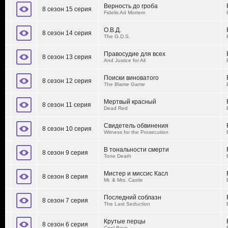
Верность до гроба
8 сезон 15 серия
Fidelis Ad Mortem
О.В.Д.
8 сезон 14 серия
The G.D.S.
Правосудие для всех
8 сезон 13 серия
And Justice for All
Поиски виноватого
8 сезон 12 серия
The Blame Game
Мертвый красный
8 сезон 11 серия
Dead Red
Свидетель обвинения
8 сезон 10 серия
Witness for the Prosecution
В тональности смерти
8 сезон 9 серия
Tone Death
Мистер и миссис Касл
8 сезон 8 серия
Mr. & Mrs. Castle
Последний соблазн
8 сезон 7 серия
The Last Seduction
Крутые перцы
8 сезон 6 серия
Cool Boys