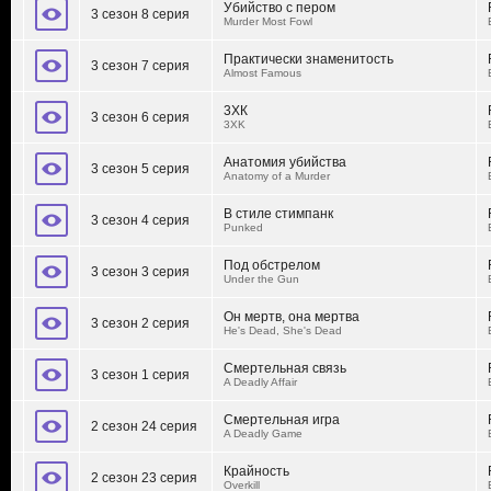
Убийство с пером
3 сезон 8 серия
Murder Most Fowl
Практически знаменитость
3 сезон 7 серия
Almost Famous
3ХК
3 сезон 6 серия
3XK
Анатомия убийства
3 сезон 5 серия
Anatomy of a Murder
В стиле стимпанк
3 сезон 4 серия
Punked
Под обстрелом
3 сезон 3 серия
Under the Gun
Он мертв, она мертва
3 сезон 2 серия
He's Dead, She's Dead
Смертельная связь
3 сезон 1 серия
A Deadly Affair
Смертельная игра
2 сезон 24 серия
A Deadly Game
Крайность
2 сезон 23 серия
Overkill