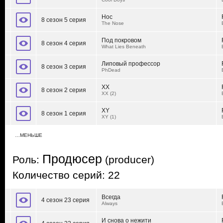
Нос
8 сезон 5 серия
The Nose
Под покровом
8 сезон 4 серия
What Lies Beneath
Липовый профессор
8 сезон 3 серия
PhDead
XX
8 сезон 2 серия
XX (2)
XY
8 сезон 1 серия
XY (1)
…МЕНЬШЕ
Продюсер
Роль:
(producer)
Количество серий: 22
Всегда
4 сезон 23 серия
Always
И снова о нежити