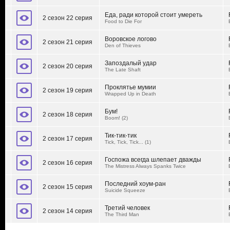
Еда, ради которой стоит умереть
2 сезон 22 серия
Food to Die For
Воровское логово
2 сезон 21 серия
Den of Thieves
Запоздалый удар
2 сезон 20 серия
The Late Shaft
Проклятье мумии
2 сезон 19 серия
Wrapped Up in Death
Бум!
2 сезон 18 серия
Boom! (2)
Тик-тик-тик
2 сезон 17 серия
Tick, Tick, Tick... (1)
Госпожа всегда шлепает дважды
2 сезон 16 серия
The Mistress Always Spanks Twice
Последний хоум-ран
2 сезон 15 серия
Suicide Squeeze
Третий человек
2 сезон 14 серия
The Third Man