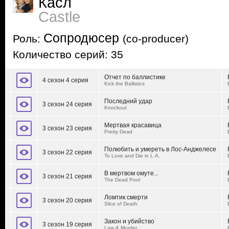
Касл
Castle
Сопродюсер
Роль:
(co-producer)
Количество серий: 35
Отчет по баллистике
4 сезон 4 серия
Kick the Ballistics
Последний удар
3 сезон 24 серия
Knockout
Мертвая красавица
3 сезон 23 серия
Pretty Dead
Полюбить и умереть в Лос-Анджелесе
3 сезон 22 серия
To Love and Die in L.A.
В мертвом омуте...
3 сезон 21 серия
The Dead Pool
Ломтик смерти
3 сезон 20 серия
Slice of Death
Закон и убийство
3 сезон 19 серия
Law & Murder