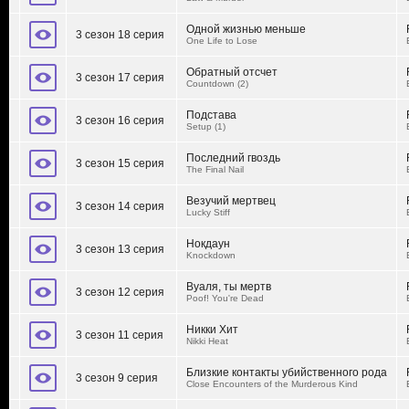
Одной жизнью меньше
3 сезон 18 серия
One Life to Lose
Обратный отсчет
3 сезон 17 серия
Countdown (2)
Подстава
3 сезон 16 серия
Setup (1)
Последний гвоздь
3 сезон 15 серия
The Final Nail
Везучий мертвец
3 сезон 14 серия
Lucky Stiff
Нокдаун
3 сезон 13 серия
Knockdown
Вуаля, ты мертв
3 сезон 12 серия
Poof! You're Dead
Никки Хит
3 сезон 11 серия
Nikki Heat
Близкие контакты убийственного рода
3 сезон 9 серия
Close Encounters of the Murderous Kind