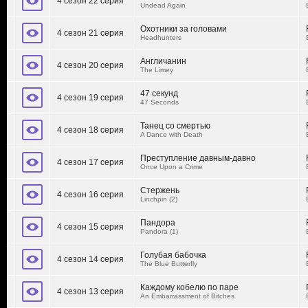
4 сезон 22 серия
Undead Again
Охотники за головами
4 сезон 21 серия
Headhunters
Англичанин
4 сезон 20 серия
The Limey
47 секунд
4 сезон 19 серия
47 Seconds
Танец со смертью
4 сезон 18 серия
A Dance with Death
Преступление давным-давно
4 сезон 17 серия
Once Upon a Crime
Стержень
4 сезон 16 серия
Linchpin (2)
Пандора
4 сезон 15 серия
Pandora (1)
Голубая бабочка
4 сезон 14 серия
The Blue Butterfly
Каждому кобелю по паре
4 сезон 13 серия
An Embarrassment of Bitches