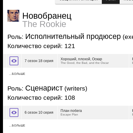
Новобранец
The Rookie
Исполнительный продюсер
Роль:
(exe
Количество серий: 121
Хороший, плохой, Оскар
7 сезон 18 серия
The Good, the Bad, and the Oscar
…БОЛЬШЕ
Сценарист
Роль:
(writers)
Количество серий: 108
План побега
6 сезон 10 серия
Escape Plan
…БОЛЬШЕ