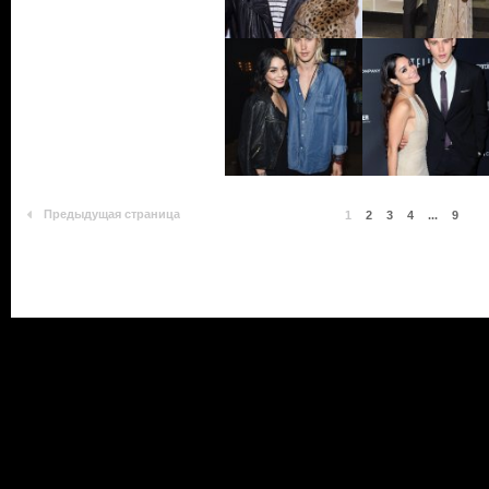
Предыдущая страница
1
2
3
4
...
9