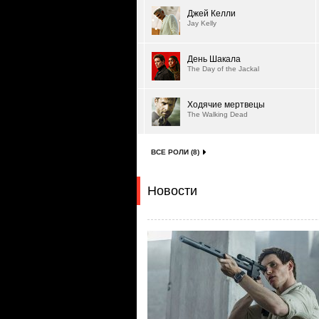
Джей Келли
Jay Kelly
День Шакала
The Day of the Jackal
Ходячие мертвецы
The Walking Dead
ВСЕ РОЛИ (8)
Новости