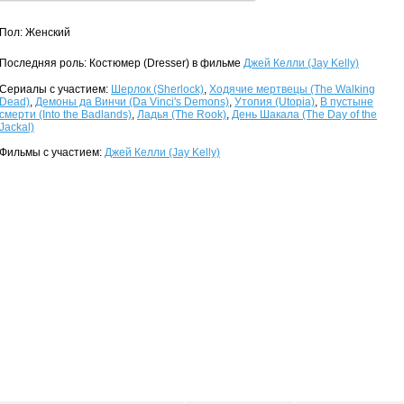
Пол: Женский
Последняя роль: Костюмер (Dresser) в фильме
Джей Келли (Jay Kelly)
Сериалы с участием:
Шерлок (Sherlock)
,
Ходячие мертвецы (The Walking
Dead)
,
Демоны да Винчи (Da Vinci's Demons)
,
Утопия (Utopia)
,
В пустыне
смерти (Into the Badlands)
,
Ладья (The Rook)
,
День Шакала (The Day of the
Jackal)
Фильмы с участием:
Джей Келли (Jay Kelly)