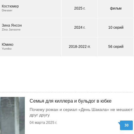
Костюмер
2025 г.
фильм
Dresser
Зина Янсон
2024 г.
10 серий
Zina Jansone
Юмико
2018-2022 гг.
56 серий
Yumiko
Семья для киллера и бульдог в юбке
Почему роман и сериал «День Шакала» не мешают
друг другу
04 марта 2025 г.
30