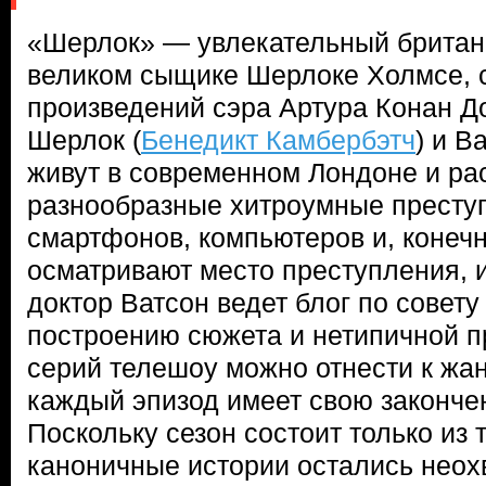
«Шерлок» — увлекательный британс
великом сыщике Шерлоке Холмсе, 
произведений сэра Артура Конан 
Шерлок (
Бенедикт Камбербэтч
) и В
живут в современном Лондоне и ра
разнообразные хитроумные престу
смартфонов, компьютеров и, конечн
осматривают место преступления, и
доктор Ватсон ведет блог по совету
построению сюжета и нетипичной 
серий телешоу можно отнести к жа
каждый эпизод имеет свою законче
Поскольку сезон состоит только из 
каноничные истории остались неох