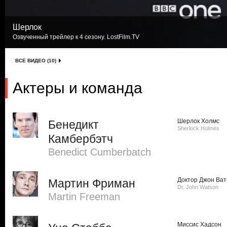
Шерлок
Озвученный трейлер к 4 сезону. LostFilm.TV
ВСЕ ВИДЕО (10)
Актеры и команда
Шерлок Холмс
Бенедикт
Sherlock Holmes
Камбербэтч
Benedict Cumberbatch
Доктор Джон Ват
Мартин Фриман
Dr. John Watson
Martin Freeman
Миссис Хадсон