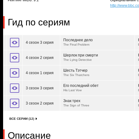
Рейтинг IMDb: 9.1
Официальный с
http://www.bbc.
Гид по сериям
Последнее дело
4 сезон 3 серия
The Final Problem
Шерлок при смерти
4 сезон 2 серия
The Lying Detective
Шесть Тэтчер
4 сезон 1 серия
The Six Thatchers
Его последний обет
3 сезон 3 серия
His Last Vow
Знак трех
3 сезон 2 серия
The Sign of Three
ВСЕ СЕРИИ (12)
Описание