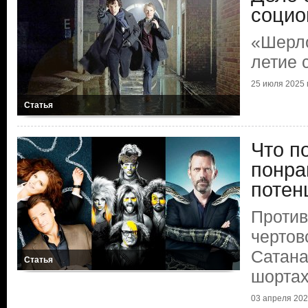
социо
«Шерло
летие 
25 июля 2025 г
Статья
Что п
понра
потен
Против
чертов
Сатана
Статья
шорта
03 апреля 2025