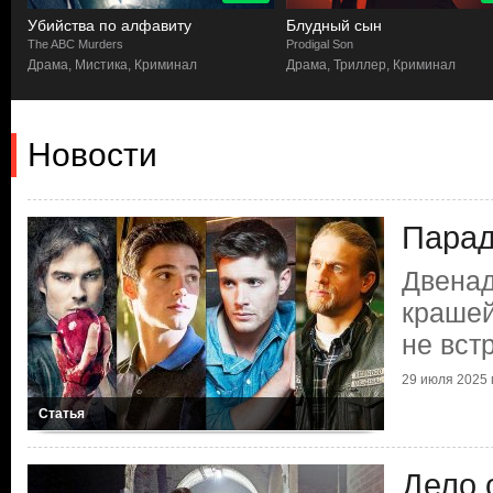
Убийства по алфавиту
Блудный сын
The ABC Murders
Prodigal Son
р
Драма, Мистика, Криминал
Драма, Триллер, Криминал
Новости
Парад
Двенад
крашей
не вст
29 июля 2025 г
Статья
Дело 