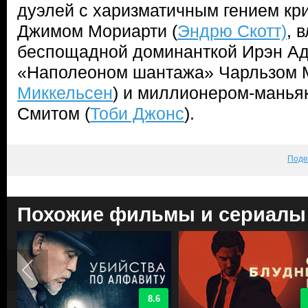
дуэлей с харизматичным гением кр
Джимом Мориарти (
Эндрю Скотт)
, 
беспощадной доминанткой Ирэн Ад
«Наполеоном шантажа» Чарльзом М
Миккельсен
) и миллионером-манья
Смитом (
Тоби Джонс
).
Поде
Похожие фильмы и сериалы
8.6