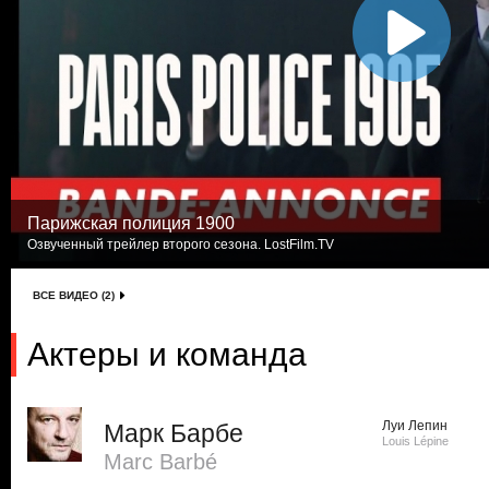
Парижская полиция 1900
Озвученный трейлер второго сезона. LostFilm.TV
ВСЕ ВИДЕО (2)
Актеры и команда
Луи Лепин
Марк Барбе
Louis Lépine
Marc Barbé