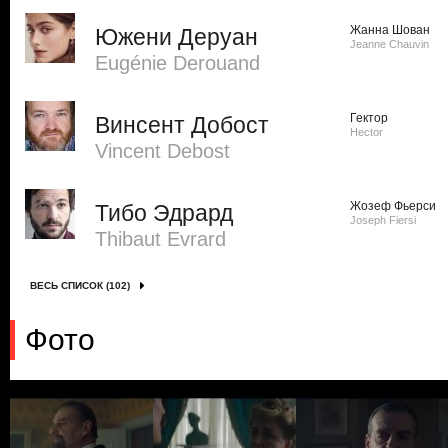
Жанна Шован
Южени Деруан
Jeanne Chauvin
Eugénie Derouand
Гектор
Винсент Добост
Hector
Vincent Debost
Жозеф Фьерси
Тибо Эдрард
Joseph Fiersi
Thibaut Evrard
ВЕСЬ СПИСОК (102)
Фото