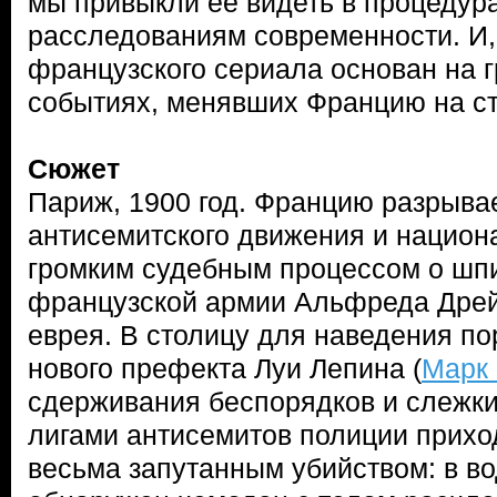
мы привыкли ее видеть в процедур
расследованиям современности. И,
французского сериала основан на 
событиях, менявших Францию на ст
Сюжет
Париж, 1900 год. Францию разрыва
антисемитского движения и национ
громким судебным процессом о ш
французской армии Альфреда Дрей
еврея. В столицу для наведения п
нового префекта Луи Лепина (
Марк
сдерживания беспорядков и слежк
лигами антисемитов полиции прихо
весьма запутанным убийством: в в