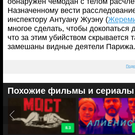
обнаружен чемодан с телом расчл
Назначенному вести расследовани
инспектору Антуану Жуэну (
Жереми
многое сделать, чтобы докопаться 
что за этим убийством скрывается т
замешаны видные деятели Парижа.
Поде
Похожие фильмы и сериалы
8.3