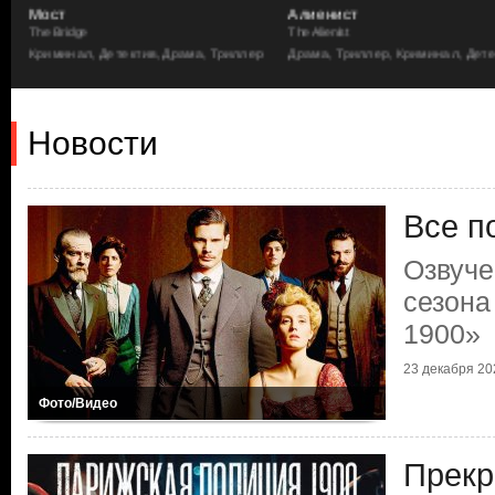
Мост
Алиенист
The Bridge
The Alienist
а
Криминал, Детектив, Драма, Триллер
Драма, Триллер, Криминал, Дете
Новости
Все п
Озвуче
сезона
1900»
23 декабря 202
Фото/Видео
Прекр