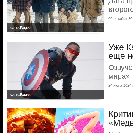
Дата п
второг
06 декабря 202
Фото/Видео
Уже К
еще н
Озвуче
мира»
24 июля 2024 г
Фото/Видео
Крити
«Медв