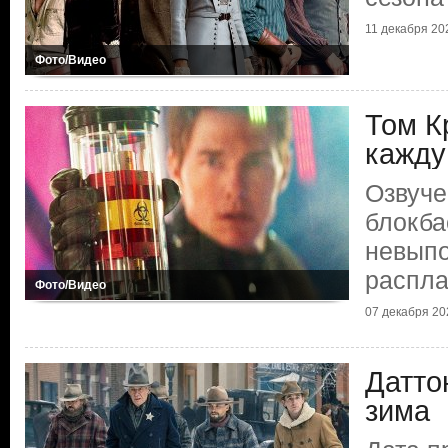
11 декабря 202
Фото/Видео
Том Кр
кажду
Озвуче
блокба
невып
распла
Фото/Видео
07 декабря 202
Датто
зима