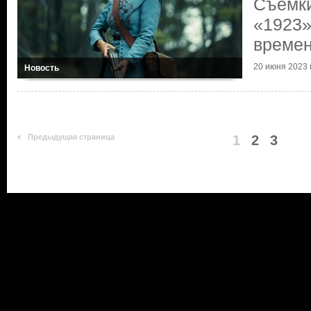
Съемки
«1923»
време
20 июня 2023 г
Новость
Предыдущая страница
1
2
3