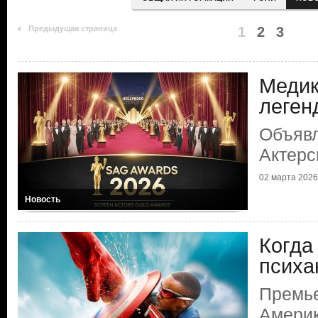
Предыдущая страница
1
2
3
Медик
леген
Объяв
Актерс
02 марта 2026 
Новость
Когда
психа
Премь
Америк