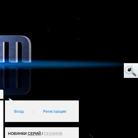
Вход
|
Регистрация
НОВИНКИ
СЕРИЙ
/
СЕЗОНОВ