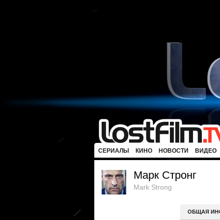
СЕРИАЛЫ
КИНО
НОВОСТИ
ВИДЕО
Марк Стронг
Mark Strong
ОБЩАЯ ИН