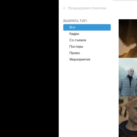
Предыдущая страница
ВЫБРАТЬ ТИП:
Все
Кадры
Со съемок
Постеры
Промо
Мероприятия