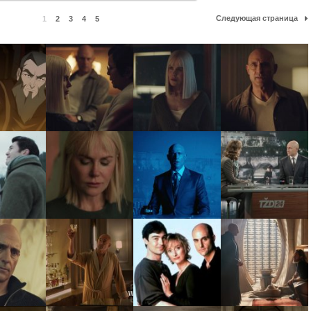
Следующая страница
1
2
3
4
5