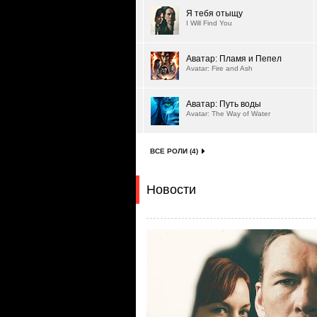
Я тебя отыщу
I Will Find You
Аватар: Пламя и Пепел
Avatar: Fire and Ash
Аватар: Путь воды
Avatar: The Way of Water
ВСЕ РОЛИ (4)
Новости