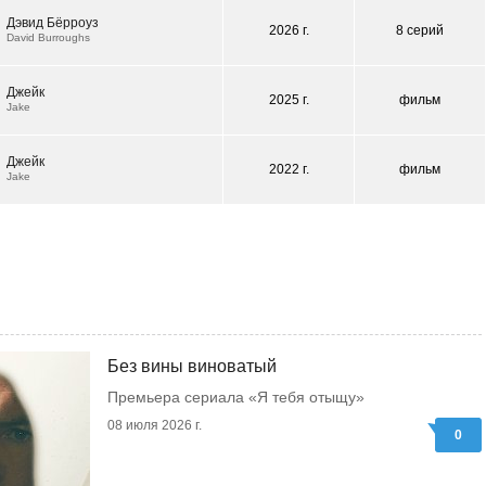
Дэвид Бёрроуз
2026 г.
8 серий
David Burroughs
Джейк
2025 г.
фильм
Jake
Джейк
2022 г.
фильм
Jake
Без вины виноватый
Премьера сериала «Я тебя отыщу»
08 июля 2026 г.
0