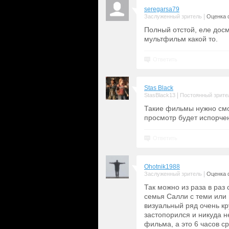
seregarsa79
|
Заслуженный зритель
Оценка 
Полный отстой, еле досм
мультфильм какой то.
Ответить
Stas Black
|
StasBlack13
Постоянный зрите
Такие фильмы нужно смо
просмотр будет испорче
Ответить
Ohotnik1988
|
Заслуженный зритель
Оценка 
Так можно из раза в раз
семья Салли с теми или 
визуальный ряд очень кр
застопорился и никуда н
фильма, а это 6 часов с