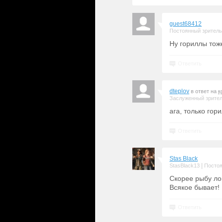
guest68412
Постоянный зритель
Ну гориллы тож
Ответить
dteplov
в ответ на
к
Заслуженный зрите
ага, только гор
Ответить
Stas Black
|
StasBlack13
Постоя
Скорее рыбу ло
Всякое бывает!
Ответить