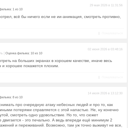
29 мая 2026 в 11:31:56
фильма: 1 из 10
отрел, всё бы ничего если не ии-анимация, смотреть противно,
|
Пожаловаться
02 июня 2026 в 03:48:16
|
ль
Оценка фильма: 10 из 10
треть на больших экранах в хорошем качестве, иначе весь
н и хорошее покажется плохим.
|
Пожаловаться
14 июля 2026 в 13:12:30
фильма: 8 из 10
 снимать про очередную атаку небесных людей и про то, как
иными потерями справляется с этой напастью. Не, ну конечно
утой, смотреть одно удовольствие. Но то, что сюжет
е двигается - это печально. А ведь впереди ещё минимум 2
ражений и переживаний. Возможно, там уж точно выживут не все,