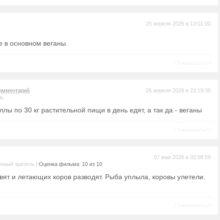
25 апреля 2026 в 13:01:00
е в основном веганы.
Пожаловаться
омментарий
26 апреля 2026 в 23:19:39
ль
иллы по 30 кг растительной пищи в день едят, а так да - веганы
Пожаловаться
07 мая 2026 в 02:08:59
|
нный зритель
Оценка фильма: 10 из 10
вят и летающих коров разводят. Рыба уплыла, коровы улетели.
Пожаловаться