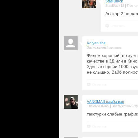
Stas Black
|
StasBlack13
Постоя
Аватар 2 не дал
Ответить
Kolyanishe
Заслуженный зритель
Фильм хороший, не хуже 
качестве в 3Д или в Кино
Здесь в версии 1000 звук
не слышно, Вайб полност
Ответить
VANOMAS намба ван
|
TheVANOMAS
Заслуженный зр
текстурки слабые графи
Ответить