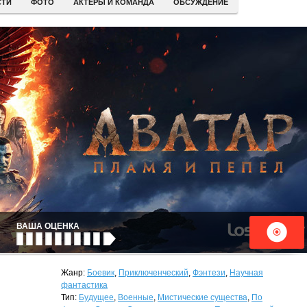
СТИ
ФОТО
АКТЕРЫ И КОМАНДА
ОБСУЖДЕНИЕ
ВАША ОЦЕНКА
Жанр:
Боевик
,
Приключенческий
,
Фэнтези
,
Научная
фантастика
Тип:
Будущее
,
Военные
,
Мистические существа
,
По