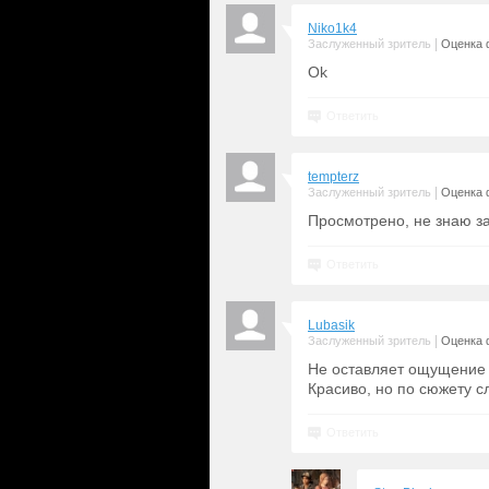
Niko1k4
|
Заслуженный зритель
Оценка 
Ok
Ответить
tempterz
|
Заслуженный зритель
Оценка 
Просмотрено, не знаю з
Ответить
Lubasik
|
Заслуженный зритель
Оценка 
Не оставляет ощущение ,
Красиво, но по сюжету с
Ответить