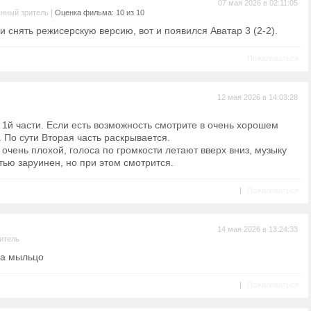
07 мая 2026 в 02:11:05
|
нный зритель
Оценка фильма: 10 из 10
и снять режисерскую версию, вот и появился Аватар 3 (2-2).
Пожаловаться
12 мая 2026 в 14:03:28
1й части. Если есть возможность смотрите в очень хорошем
. По сути Вторая часть раскрывается.
 очень плохой, голоса по громкости летают вверх вниз, музыку
ью заруинен, но при этом смотрится.
|
Пожаловаться
14 мая 2026 в 13:24:33
итель
ка мыльцо
|
Пожаловаться