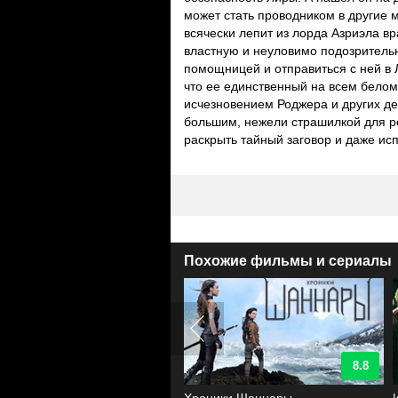
может стать проводником в другие 
всячески лепит из лорда Азриэла вр
властную и неуловимо подозритель
помощницей и отправиться с ней в 
что ее единственный на всем белом
исчезновением Роджера и других де
большим, нежели страшилкой для ре
раскрыть тайный заговор и даже ис
Похожие фильмы и сериалы
9
8.8