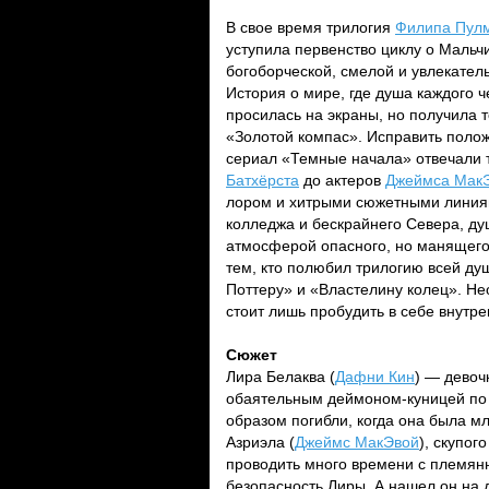
В свое время трилогия
Филипа Пул
уступила первенство циклу о Мальч
богоборческой, смелой и увлекател
История о мире, где душа каждого 
просилась на экраны, но получила 
«Золотой компас». Исправить поло
сериал «Темные начала» отвечали 
Батхёрста
до актеров
Джеймса Мак
лором и хитрыми сюжетными линия
колледжа и бескрайнего Севера, ду
атмосферой опасного, но манящег
тем, кто полюбил трилогию всей душ
Поттеру» и «Властелину колец». Не
стоит лишь пробудить в себе внутре
Сюжет
Лира Белаква (
Дафни Кин
) — девоч
обаятельным деймоном-куницей по 
образом погибли, когда она была м
Азриэла (
Джеймс МакЭвой
), скупог
проводить много времени с племянни
безопасность Лиры. А нашел он на