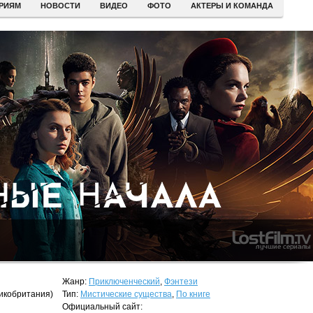
ЕРИЯМ
НОВОСТИ
ВИДЕО
ФОТО
АКТЕРЫ И КОМАНДА
Жанр:
Приключенческий
,
Фэнтези
икобритания)
Тип:
Мистические существа
,
По книге
Официальный сайт: