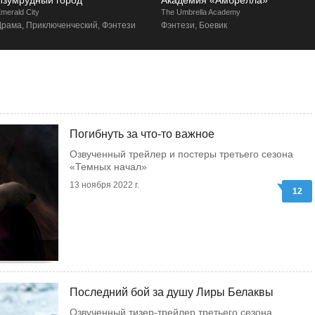
Изумрудный город
Академия «Амбрелла»
merald City
The Umbrella Academy
Драма, Приключенческий, Фэнтези
Фэнтези, Боевик
Погибнуть за что-то важное
Озвученный трейлер и постеры третьего сезона
«Темных начал»
13 ноября 2022 г.
12
Последний бой за душу Лиры Белаквы
Озвученный тизер-трейлер третьего сезона