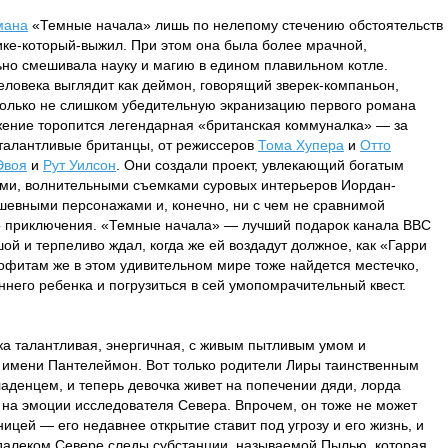
мана
«Темные начала» лишь по нелепому стечению обстоятельств
ике-который-выжил. При этом она была более мрачной,
ьно смешивала науку и магию в едином плавильном котле.
человека выглядит как деймон, говорящий зверек-компаньон,
только не слишком убедительную экранизацию первого романа
жение торопится легендарная «британская коммуналка» — за
талантливые британцы, от режиссеров
Тома Хупера
и
Отто
Эвоя
и
Рут Уилсон
. Они создали проект, увлекающий богатым
ми, волнительными съемками суровых интерьеров Иордан-
шевными персонажами и, конечно, ни с чем не сравнимой
о приключения. «Темные начала» — лучший подарок канала BBC
ой и терпеливо ждал, когда же ей воздадут должное, как «Гарри
офитам же в этом удивительном мире тоже найдется местечко,
ннего ребенка и погрузиться в сей умопомрачительный квест.
ка талантливая, энергичная, с живым пытливым умом и
имени Пантелеймон. Вот только родители Лиры таинственным
ладенцем, и теперь девочка живет на попечении дяди, лорда
о на эмоции исследователя Севера. Впрочем, он тоже не может
цей — его недавнее открытие ставит под угрозу и его жизнь, и
 далеком Севере следы субстанции, называемой Пылью, которая