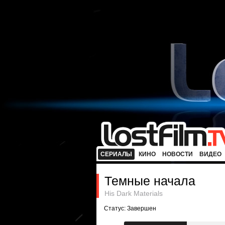
СЕРИАЛЫ
КИНО
НОВОСТИ
ВИДЕО
Темные начала
His Dark Materials
Статус: Завершен