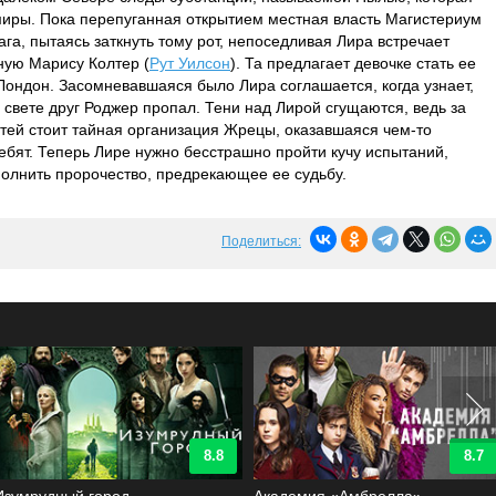
миры. Пока перепуганная открытием местная власть Магистериум
ага, пытаясь заткнуть тому рот, непоседливая Лира встречает
ную Марису Колтер (
Рут Уилсон
). Та предлагает девочке стать ее
Лондон. Засомневавшаяся было Лира соглашается, когда узнает,
 свете друг Роджер пропал. Тени над Лирой сгущаются, ведь за
тей стоит тайная организация Жрецы, оказавшаяся чем-то
бят. Теперь Лире нужно бесстрашно пройти кучу испытаний,
полнить пророчество, предрекающее ее судьбу.
Поделиться:
8.8
8.7