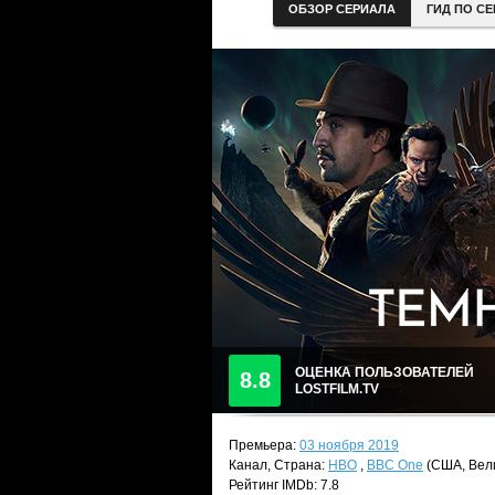
ОБЗОР СЕРИАЛА
ГИД ПО С
ОЦЕНКА ПОЛЬЗОВАТЕЛЕЙ
8.8
LOSTFILM.TV
Премьера:
03 ноября 2019
Канал, Страна:
HBO
,
BBC One
(США, Вел
Рейтинг IMDb: 7.8