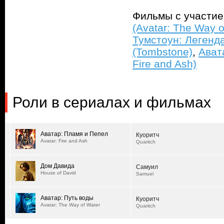
Фильмы с участи
(Avatar: The Way o
Тумстоун: Легенда
(Tombstone)
,
Ават
Fire and Ash)
Роли в сериалах и фильмах
Аватар: Пламя и Пепел
Куоритч
Avatar: Fire and Ash
Quaritch
Дом Давида
Самуил
House of David
Samuel
Аватар: Путь воды
Куоритч
Avatar: The Way of Water
Quaritch