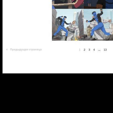
Предыдущая страница
1
2
3
4
...
13