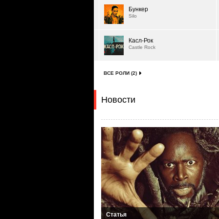
Бункер
Silo
Касл-Рок
Castle Rock
ВСЕ РОЛИ (2)
Новости
Статья