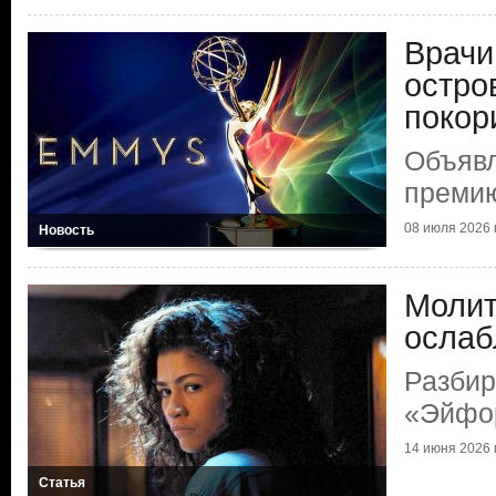
Врачи
остро
покор
Объяв
преми
08 июля 2026 г
Новость
Молит
ослаб
Разбир
«Эйфо
14 июня 2026 г
Статья