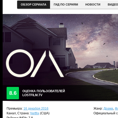
ОБЗОР СЕРИАЛА
ГИД ПО СЕРИЯМ
НОВОСТИ
ВИДЕ
ОЦЕНКА ПОЛЬЗОВАТЕЛЕЙ
8.6
LOSTFILM.TV
Премьера:
16 декабря 2016
Жанр:
Драма
,
Ф
Канал, Страна:
Netflix
(США)
Официальный с