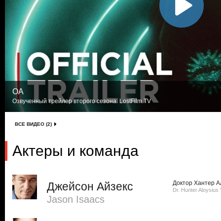
ОА
Озвученный трейлер второго сезона. LostFilm.TV
ВСЕ ВИДЕО (2)
Актеры и команда
Доктор Хантер А
Джейсон Айзекс
Dr. Hunter Aloysius
Jason Isaacs