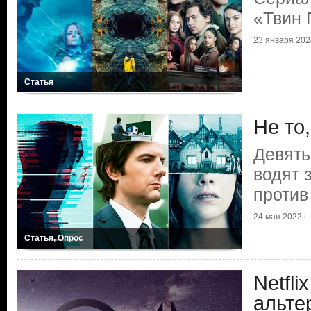
«Твин 
23 января 2024
Статья
Не то
Девять
водят 
против
24 мая 2022 г.
Статья, Опрос
Netfli
альте