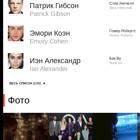
Стив Уинчелл
Патрик Гибсон
Steve Winchell
Patrick Gibson
Гомер Робертс
Эмори Коэн
Homer Roberts
Emory Cohen
Бак Ву
Иэн Александр
Buck Vu
Ian Alexander
ВЕСЬ СПИСОК (133)
Фото