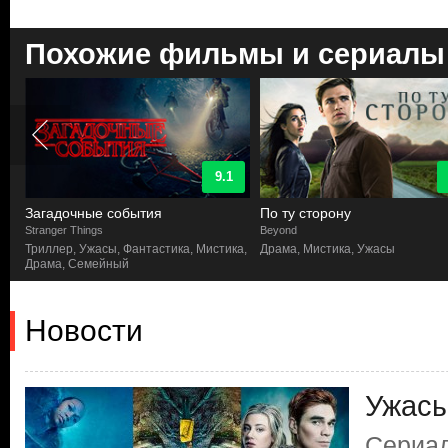
Похожие фильмы и сериалы
9.1
Загадочные события
По ту сторону
Stranger Things
Beyond
Триллер, Ужасы, Фантастика, Мистика,
Драма, Мистика, Ужасы
Драма, Семейный
Новости
Ужасы
Сериа