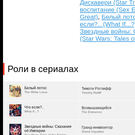
Дискавери (Star Tr
воспитание (Sex E
Great)
,
Белый лото
если?.. (What If...?
Звездные войны: 
(Star Wars: Tales o
Роли в сериалах
Белый лотос
Тимоти Рэтлифф
The White Lotus
Timothy Ratliff
Что если?..
Возвышающийся
What If...?
The Eminence
Звездные войны: Сказания
Гранд-инквизитор
об Империи
Grand Inquisitor
Star Wars: Tales of the Empire