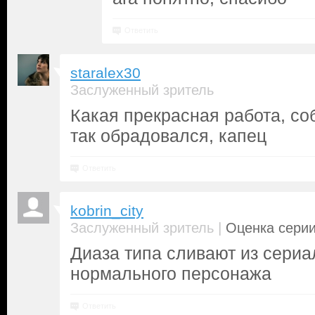
Ответить
staralex30
Заслуженный зритель
Какая прекрасная работа, со
так обрадовался, капец
Ответить
kobrin_city
|
Заслуженный зритель
Оценка серии
Диаза типа сливают из сери
нормального персонажа
Ответить