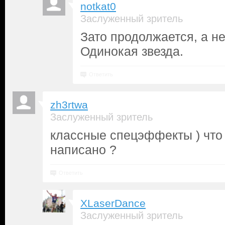
notkat0
Заслуженный зритель
Зато продолжается, а не
Одинокая звезда.
Ответить
zh3rtwa
Заслуженный зритель
классные спецэффекты ) что
написано ?
Ответить
XLaserDance
Заслуженный зритель