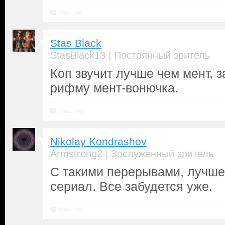
Ответить
Stas Black
|
StasBlack13
Постоянный зритель
Коп звучит лучше чем мент, з
рифму мент-вонючка.
Ответить
Nikolay Kondrashov
|
Armstrong2
Заслуженный зритель
С такими перерывами, лучше
сериал. Все забудется уже.
Ответить