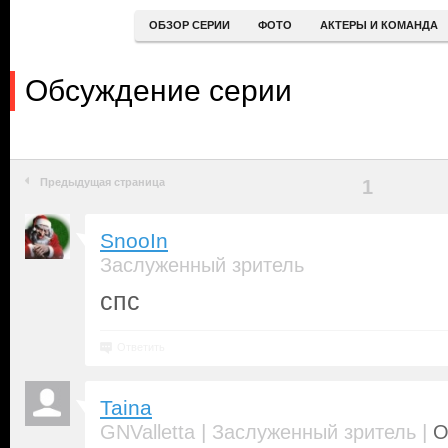
ОБЗОР СЕРИИ
ФОТО
АКТЕРЫ И КОМАНДА
Обсуждение серии
Предыдущая страница
1
SnooIn
Заслуженный зритель
спс
Ответить
Taina
|
|
GNValletta
Заслуженный зритель
О