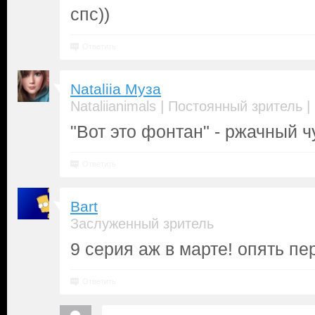
спс))
Ответить
Nataliia Муза
|
|
Nataliianimals
Постоянный зритель
"Вот это фонтан" - ржачный ч
Ответить
Bart
Заслуженный зритель
9 серия аж в марте! опять п
Ответить