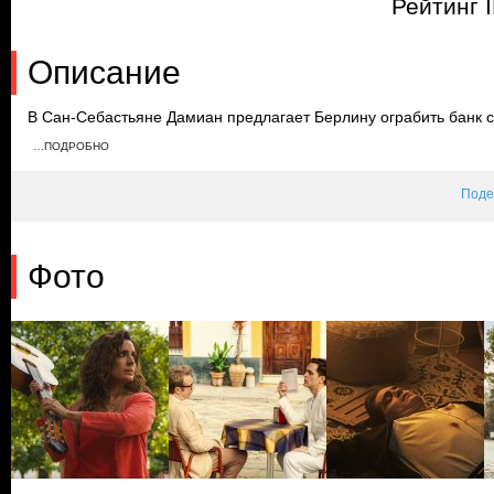
Рейтинг 
Описание
В Сан-Себастьяне Дамиан предлагает Берлину ограбить банк с
решает сосредоточиться на герцогине Малаги. Прибыв к ней до
…ПОДРОБНО
герцогини его знает и хочет нанять для кражи картины. Берли
решает ограбить герцога.
Поде
Фото