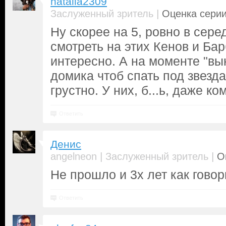
natalia2309
|
Заслуженный зритель
Оценка серии
Ну скорее на 5, ровно в сере
смотреть на этих Кенов и Бар
интересно. А на моменте "вы
домика чтоб спать под звезд
грустно. У них, б...ь, даже ком
Ответить
Денис
|
|
angelneon
Заслуженный зритель
О
Не прошло и 3х лет как говор
Ответить