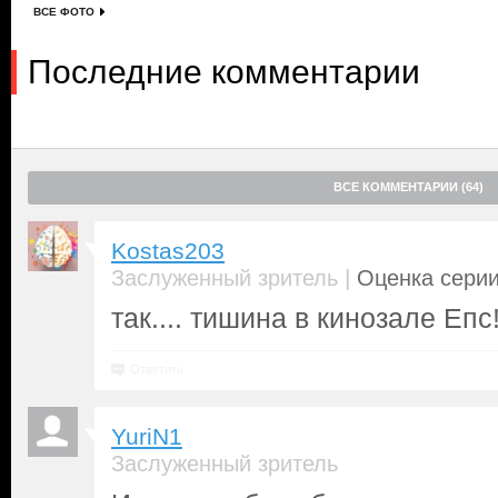
ВСЕ ФОТО
Последние комментарии
ВСЕ КОММЕНТАРИИ (64)
Kostas203
|
Заслуженный зритель
Оценка серии
так.... тишина в кинозале Епс
Ответить
YuriN1
Заслуженный зритель