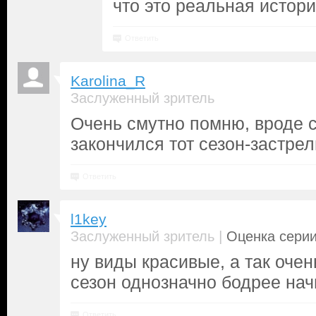
что это реальная истор
Ответить
Karolina_R
Заслуженный зритель
Очень смутно помню, вроде 
закончился тот сезон-застре
Ответить
l1key
|
Заслуженный зритель
Оценка серии
ну виды красивые, а так оче
сезон однозначно бодрее на
Ответить