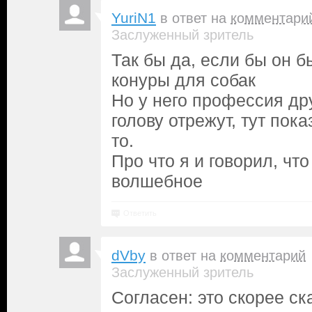
YuriN1
в ответ на
комментари
Заслуженный зритель
Так бы да, если бы он 
конуры для собак
Но у него профессия дру
голову отрежут, тут пок
то.
Про что я и говорил, чт
волшебное
Ответить
dVby
в ответ на
комментарий
Заслуженный зритель
Согласен: это скорее ска