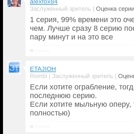
alexfox84
|
Заслуженный зритель
Оценка серии
1 серия, 99% времени это оч
чем. Лучше сразу 8 серию п
пару минут и на это все
Ответить
ETAJIOH
|
|
Rombi
Заслуженный зритель
Оценк
Если хотите ограбление, тогд
последнюю серию.
Если хотите мыльную оперу, 
полностью)
Ответить