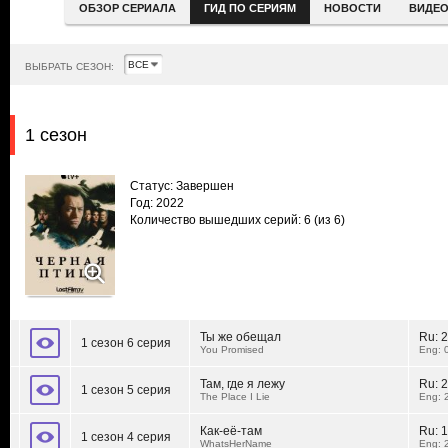
ОБЗОР СЕРИАЛА
ГИД ПО СЕРИЯМ
НОВОСТИ
ВИДЕ
ВЫБРАТЬ СЕЗОН:
1 сезон
Статус: Завершен
Год: 2022
Количество вышедших серий: 6
(из 6)
Ты же обещал
Ru:
2
1 сезон 6 серия
You Promised
Eng: 
Там, где я лежу
Ru:
2
1 сезон 5 серия
The Place I Lie
Eng: 
Как-её-там
Ru:
1
1 сезон 4 серия
WhatsHerName
Eng: 