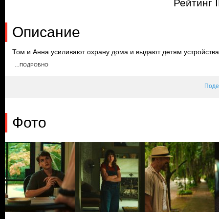
Рейтинг 
Описание
Том и Анна усиливают охрану дома и выдают детям устройств
Натали подслушивает разговор родителей и выпивает, а по пут
…ПОДРОБНО
Боудэнов вся семья оказывается в неадекватном состоянии из
Поде
Фото