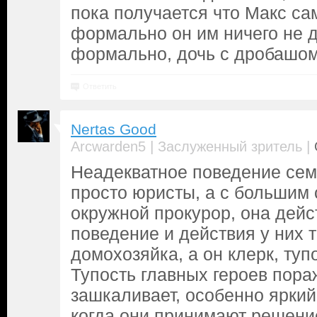
пока получается что Макс са
формально он им ничего не де
формально, дочь с дробашом
Ответить
Nertas Good
|
|
Arcwarden5
Заслуженный зритель
Неадекватное поведение сем
просто юристы, а с большим 
окружной прокурор, она дейс
поведение и действия у них т
домохозяйка, а он клерк, тупо
Тупость главных героев пора
зашкаливает, особенно яркий
когда они принимают решение