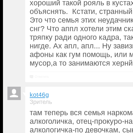
хороший такой рояль в кустах
объяснять. Кстати, странный
Это что семья этих неудачни
снг? Что аппл хотели этим с
тряпку ради одного кадра, так
нигде. Ах апл, апл... Ну зави
афоны как гум помощь, или м
мусор,а то занимаются хернй
Ответить
kot46g
Зритель
там теперь вся семья нарком
алкоголичка, отец-прокуро-на
алкологичка-по девочкам, сы