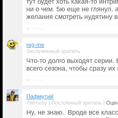
тут будет хоть какая-то интр
ни о чем. 5ю еще не глянул. 
желания смотреть нудятину 
Ответить
reg-me
Заслуженный зритель
Что-то долго выходят серии.
всего сезона, чтобы сразу их
Ответить
Пафмутий
|
|
Pafmutiy
Постоянный зритель
Оцен
Ну, не знаю. Вроде все класс