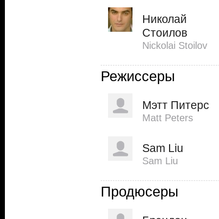
Николай
Стоилов
Nickolai Stoilov
Режиссеры
Мэтт Питерс
Matt Peters
Sam Liu
Sam Liu
Продюсеры