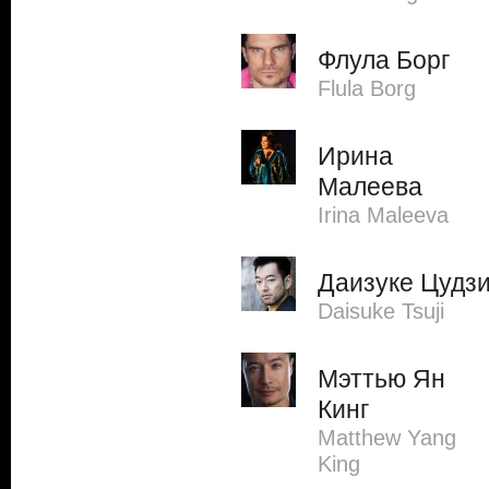
Флула Борг
Flula Borg
Ирина
Малеева
Irina Maleeva
Даизуке Цудз
Daisuke Tsuji
Мэттью Ян
Кинг
Matthew Yang
King