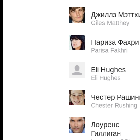
Джиллз Мэттх
Giles Matthey
Париза Фахри
Parisa Fakhri
Eli Hughes
Eli Hughes
Честер Рашин
Chester Rushing
Лоуренс
Гиллиган