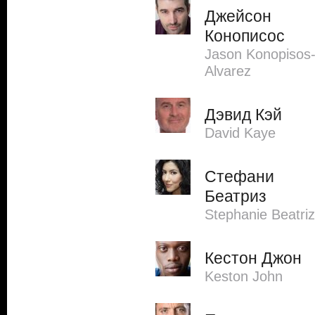
Джейсон
Конописос
Jason Konopisos
Alvarez
Дэвид Кэй
David Kaye
Стефани
Беатриз
Stephanie Beatriz
Кестон Джон
Keston John