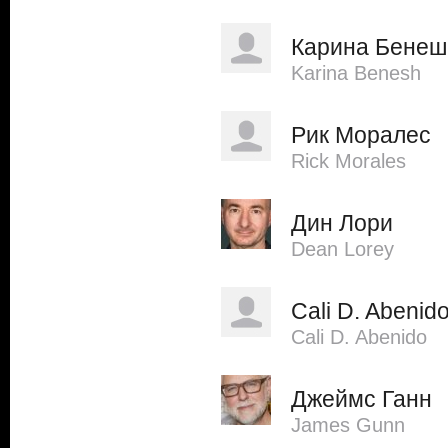
Карина Бенеш
Karina Benesh
Рик Моралес
Rick Morales
Дин Лори
Dean Lorey
Cali D. Abenid
Cali D. Abenido
Джеймс Ганн
James Gunn