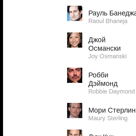
Рауль Банедж
Raoul Bhaneja
Джой
Османски
Joy Osmanski
Робби
Дэймонд
Robbie Daymond
Мори Стерлин
Maury Sterling