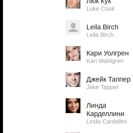
Люк Кук
Luke Cook
Leila Birch
Leila Birch
Кари Уолгрен
Kari Wahlgren
Джейк Таппер
Jake Tapper
Линда
Карделлини
Linda Cardellini