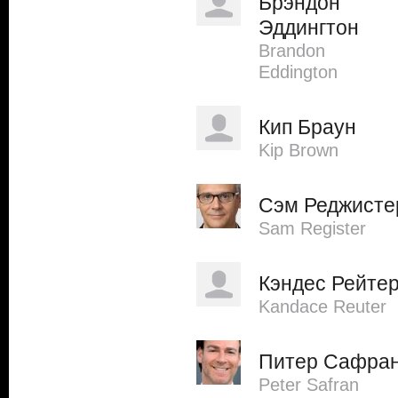
Брэндон
Эддингтон
Brandon
Eddington
Кип Браун
Kip Brown
Сэм Реджисте
Sam Register
Кэндес Рейте
Kandace Reuter
Питер Сафра
Peter Safran