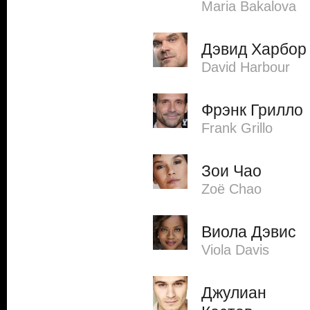
Maria Bakalova
Дэвид Харбор
David Harbour
Фрэнк Грилло
Frank Grillo
Зои Чао
Zoë Chao
Виола Дэвис
Viola Davis
Джулиан