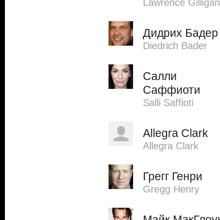
Lawrence Gilligan
Дидрих Бадер
Diedrich Bader
Салли
Саффиоти
Salli Saffioti
Allegra Clark
Allegra Clark
Грегг Генри
Gregg Henry
Майк МакГлоу