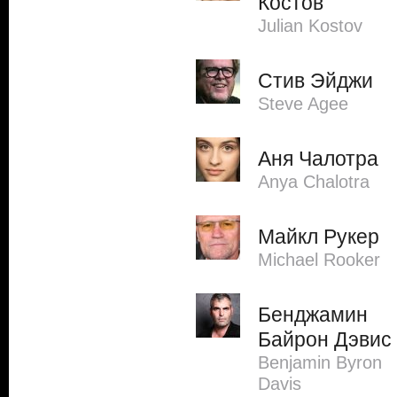
Костов
Julian Kostov
Стив Эйджи
Steve Agee
Аня Чалотра
Anya Chalotra
Майкл Рукер
Michael Rooker
Бенджамин
Байрон Дэвис
Benjamin Byron
Davis