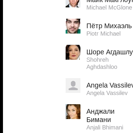
Michael McGlone
Пётр Михаэль
Piotr Michael
Шоре Агдашлу
Shohreh
Aghdashloo
Angela Vassile
Angela Vassilev
Анджали
Бимани
Anjali Bhimani