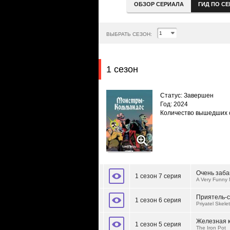
ОБЗОР СЕРИАЛА
ГИД ПО С
ВЫБРАТЬ СЕЗОН:
1 сезон
Статус: Завершен
Год: 2024
Количество вышедших 
Очень заба
1 сезон 7 серия
A Very Funny 
Приятель-с
1 сезон 6 серия
Priyatel Skelet
Железная 
1 сезон 5 серия
The Iron Pot