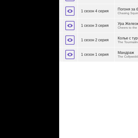
Погоня за 
1 сезон 4 серия
Chasing Squir
Ура Желез
1 сезон 3 серия
Cheers to the
Колье с ту
1 сезон 2 серия
The Tourmalin
Мандраж
1 сезон 1 серия
The Collywobb