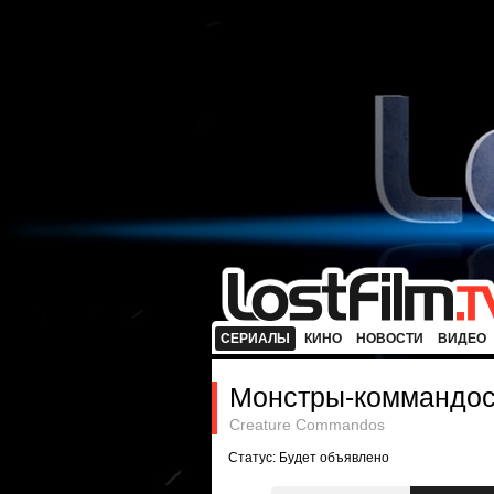
СЕРИАЛЫ
КИНО
НОВОСТИ
ВИДЕО
Монстры-коммандо
Creature Commandos
Статус: Будет объявлено