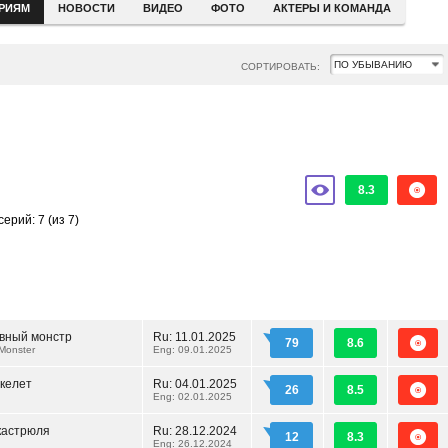
ЕРИЯМ
НОВОСТИ
ВИДЕО
ФОТО
АКТЕРЫ И КОМАНДА
СОРТИРОВАТЬ:
8.3
серий: 7
(из 7)
вный монстр
Ru:
11.01.2025
79
8.6
Monster
Eng: 09.01.2025
келет
Ru:
04.01.2025
26
8.5
Eng: 02.01.2025
кастрюля
Ru:
28.12.2024
12
8.3
Eng: 26.12.2024