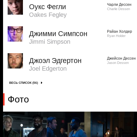
Чарли Дессен
Оукс Фегли
Charlie Dessen
Oakes Fegley
Райан Холдер
Джимми Симпсон
Ryan Holder
Jimmi Simpson
Джейсон Дессен
Джоэл Эдгертон
Jason Dessen
Joel Edgerton
ВЕСЬ СПИСОК (56)
Фото