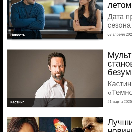
летом
Дата п
сезона
08 апреля 2026
Новость
Мульт
стано
безум
Кастин
«Темно
21 марта 2025 
Кастинг
Лучши
новин