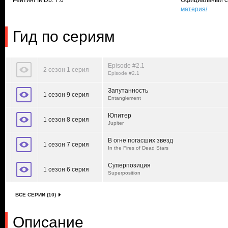
Рейтинг IMDb: 7.6
Официальный с
материя/
Гид по сериям
Episode #2.1
2 сезон 1 серия
Episode #2.1
Запутанность
1 сезон 9 серия
Entanglement
Юпитер
1 сезон 8 серия
Jupiter
В огне погасших звезд
1 сезон 7 серия
In the Fires of Dead Stars
Суперпозиция
1 сезон 6 серия
Superposition
ВСЕ СЕРИИ (10)
Описание