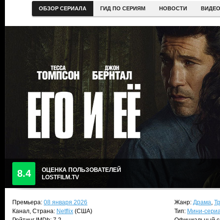
ОБЗОР СЕРИАЛА
ГИД ПО СЕРИЯМ
НОВОСТИ
ВИДЕ
ОЦЕНКА ПОЛЬЗОВАТЕЛЕЙ
8.4
LOSTFILM.TV
Премьера:
08 января 2026
Жанр:
Драма
,
Т
Канал, Страна:
Netflix
(США)
Тип:
Мини-сери