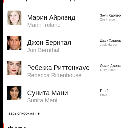
Зоуи Харпер
Марин Айрлэнд
Zoe Harper
Marin Ireland
Джек Харпер
Джон Бернтал
Jack Harper
Jon Bernthal
Лекси Джонс
Ребекка Риттенхаус
Lexy Jones
Rebecca Rittenhouse
Прийя
Сунита Мани
Priya
Sunita Mani
ВЕСЬ СПИСОК (66)