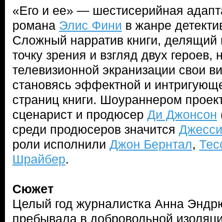
«Его и ее» — шестисерийная адап
романа
Элис Фини
в жанре детекти
Сложный нарратив книги, делящий 
точку зрения и взгляд двух героев, 
телевизионной экранизации свои в
становясь эффектной и интригующе
страниц книги. Шоураннером проек
сценарист и продюсер
Ди Джонсон
среди продюсеров значится
Джесси
роли исполнили
Джон Бернтал
,
Тес
Шрайбер
.
Сюжет
Целый год журналистка Анна Эндрю
пребывала в добровольной изоляци