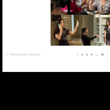
Предыдущая страница
1
2
3
4
...
15