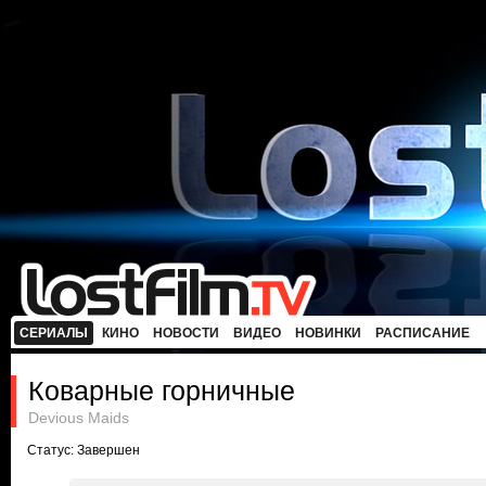
СЕРИАЛЫ
КИНО
НОВОСТИ
ВИДЕО
НОВИНКИ
РАСПИСАНИЕ
Коварные горничные
Devious Maids
Статус: Завершен