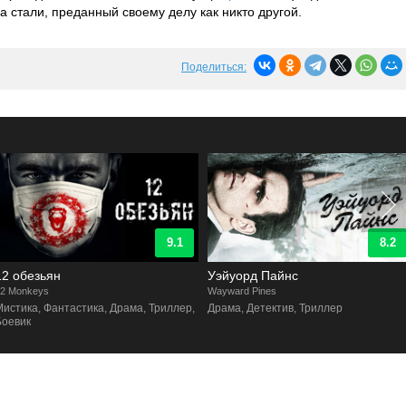
 стали, преданный своему делу как никто другой.
Поделиться:
9.1
8.2
12 обезьян
Уэйуорд Пайнс
2 Monkeys
Wayward Pines
Мистика, Фантастика, Драма, Триллер,
Драма, Детектив, Триллер
Боевик