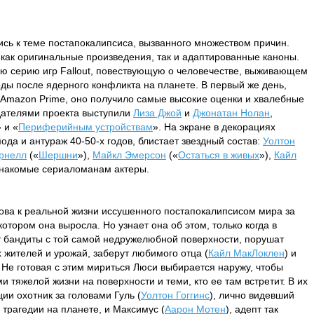
сь к теме постапокалипсиса, вызванного множеством причин.
 как оригинальные произведения, так и адаптированные каноны.
ую серию игр Fallout, повествующую о человечестве, выживающем
оды после ядерного конфликта на планете. В первый же день,
 Amazon Prime, оно получило самые высокие оценки и хвалебные
здателями проекта выступили
Лиза Джой
и
Джонатан Нолан
,
» и «
Периферийным устройствам
». На экране в декорациях
ода и антураж 40-50-х годов, блистает звездный состав:
Уолтон
рнелл
(«
Шершни
»),
Майкл Эмерсон
(«
Остаться в живых
»),
Кайл
 знакомые сериаломанам актеры.
това к реальной жизни иссушенного постапокалипсисом мира за
тором она выросла. Но узнает она об этом, только когда в
т бандиты с той самой недружелюбной поверхности, порушат
 жителей и урожай, заберут любимого отца (
Кайл МакЛоклен
) и
. Не готовая с этим мириться Люси выбирается наружу, чтобы
и тяжелой жизни на поверхности и теми, кто ее там встретит. В их
ии охотник за головами Гуль (
Уолтон Гоггинс
), лично видевший
 трагедии на планете, и Максимус (
Аарон Мотен
), адепт так