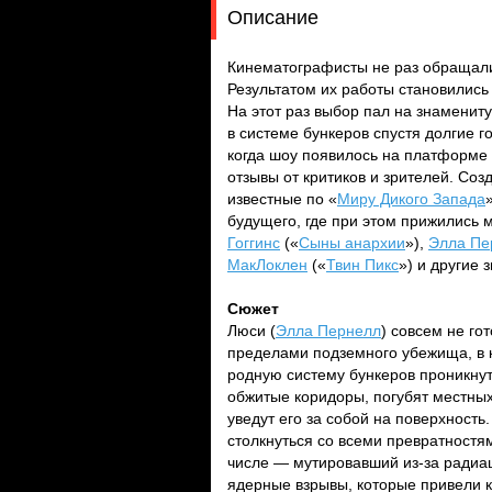
Описание
Кинематографисты не раз обращали
Результатом их работы становились
На этот раз выбор пал на знаменит
в системе бункеров спустя долгие г
когда шоу появилось на платформе
отзывы от критиков и зрителей. Со
известные по «
Миру Дикого Запада
будущего, где при этом прижились м
Гоггинс
(«
Сыны анархии
»),
Элла Пе
МакЛоклен
(«
Твин Пикс
») и другие
Сюжет
Люси (
Элла Пернелл
) совсем не го
пределами подземного убежища, в ко
родную систему бункеров проникну
обжитые коридоры, погубят местных
уведут его за собой на поверхность
столкнуться со всеми превратностям
числе — мутировавший из-за радиац
ядерные взрывы, которые привели к