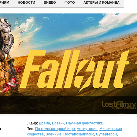
ЕРИЯМ
НОВОСТИ
ВИДЕО
ФОТО
АКТЕРЫ И КОМАНДА
Жанр:
Драма
,
Боевик
,
Научная фантастика
)
Тип:
По компьютерной игре
,
Антиутопия
,
Мистические
существа
,
Военные
,
Постапокалипсис
,
Супергерои
,