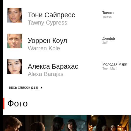
Таисса
Тони Сайпресс
Taissa
Tawny Cypress
Джефф
Уоррен Коул
Jeff
Warren Kole
Молодая Мэри
Алекса Барахас
Teen Mari
Alexa Barajas
ВЕСЬ СПИСОК (213)
Фото