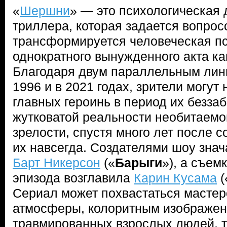
«
Шершни
» — это психологическая
триллера, которая задается вопрос
трансформируется человеческая п
однократного вынужденного акта к
Благодаря двум параллельным лини
1996 и в 2021 годах, зрители могут
главных героинь в период их безза
жутковатой реальности необитаемог
зрелости, спустя много лет после 
их навсегда. Создателями шоу зна
Барт Никерсон
(«
Барыги
»), а съем
эпизода возглавила
Карин Кусама
(
Сериал может похвастаться мастер
атмосферы, колоритным изображен
травмированных взрослых людей, 