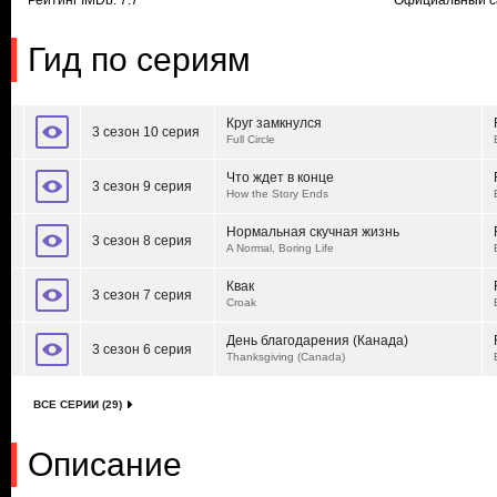
Рейтинг IMDb: 7.7
Официальный с
Гид по сериям
Круг замкнулся
3 сезон 10 серия
Full Circle
Что ждет в конце
3 сезон 9 серия
How the Story Ends
Нормальная скучная жизнь
3 сезон 8 серия
A Normal, Boring Life
Квак
3 сезон 7 серия
Croak
День благодарения (Канада)
3 сезон 6 серия
Thanksgiving (Canada)
ВСЕ СЕРИИ (29)
Описание