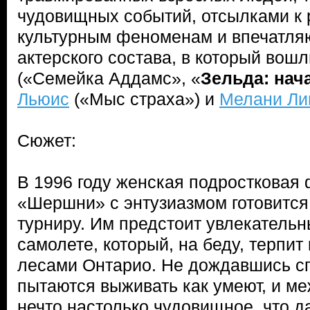
чудовищных событий, отсылками к 
культурным феноменам и впечатля
актерского состава, в который вош
(«Семейка Аддамс», «
Зельда: нач
Льюис
(«Мыс страха») и
Мелани Ли
Сюжет:
В 1996 году женская подростковая
«Шершни» с энтузиазмом готовится
турниру. Им предстоит увлекательн
самолете, который, на беду, терпит
лесами Онтарио. Не дождавшись сп
пытаются выживать как умеют, и м
нечто настолько чудовищное, что да