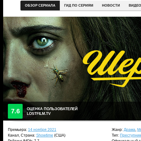
ОБЗОР СЕРИАЛА
ГИД ПО СЕРИЯМ
НОВОСТИ
ВИДЕ
ОЦЕНКА ПОЛЬЗОВАТЕЛЕЙ
7.6
LOSTFILM.TV
Премьера:
14 ноября 2021
Жанр:
Драма
,
М
Канал, Страна:
Showtime
(США)
Тип:
Преступни