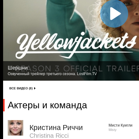
Шершни
Озвученный трейлер третьего сезона. LostFilm.TV
ВСЕ ВИДЕО (8)
Актеры и команда
Мисти Куигли
Кристина Риччи
Misty
Christina Ricci