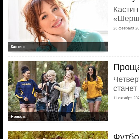
Кастин
«Шерш
26 февраля 20
Кастинг
Проща
Четвер
станет
11 октября 202
Новость
Футбо