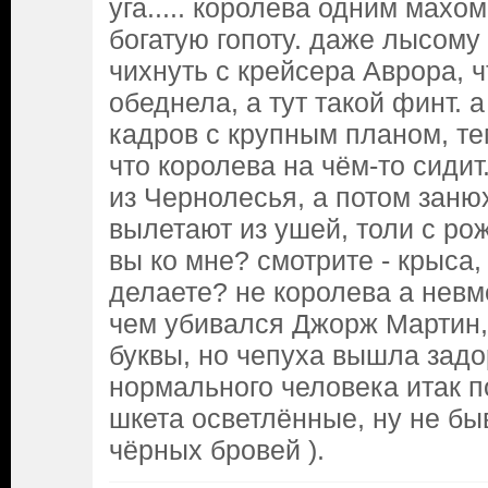
уга..... королева одним махо
богатую гопоту. даже лысому
чихнуть с крейсера Аврора, 
обеднела, а тут такой финт.
кадров с крупным планом, те
что королева на чём-то сиди
из Чернолесья, а потом занюх
вылетают из ушей, толи с рож
вы ко мне? смотрите - крыса, 
делаете? не королева а невм
чем убивался Джорж Мартин,
буквы, но чепуха вышла задор
нормального человека итак п
шкета осветлённые, ну не бы
чёрных бровей ).