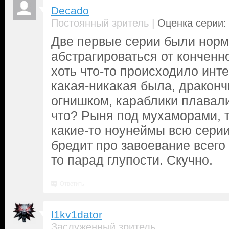
Decado
|
Постоянный зритель
Оценка серии: 
Две первые серии были норм
абстрагироваться от конченн
хоть что-то происходило инт
какая-никакая была, драконч
огнишком, караблики плавали 
что? Рыня под мухаморами, 
какие-то ноунеймы всю сери
бредит про завоевание всего 
то парад глупости. Скучно.
Ответить
l1kv1dator
Заслуженный зритель