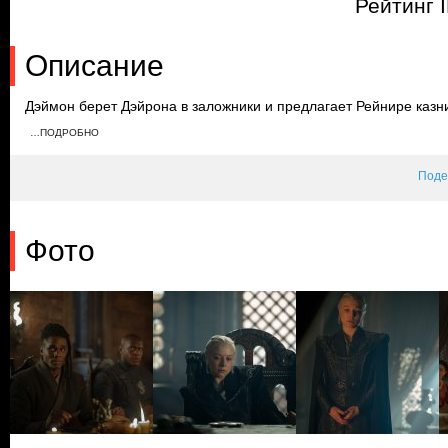
Рейтинг 
Описание
Дэймон берет Дэйрона в заложники и предлагает Рейнире казн
мертвым, чтобы добиться помазания. Узнав о том, что простые
…ПОДРОБНО
раздает еду вместе с Мисарией. Алисента не узнает Дэйрона,
Рейнире о захвате города Ормундом.
Поде
Фото