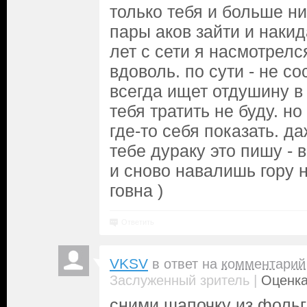
только тебя и больше н
пары аков зайти и накид
лет с сети я насмотрелс
вдоволь. по сути - не с
всегда ищет отдушину в
тебя тратить не буду. но
где-то себя показать. д
тебе дураку это пишу - 
и сново навалишь гору 
говна )
Ответить
VKSV
в ответ на
комментарий
|
Заслуженный зритель
Оценка
сними шапочку из фольг