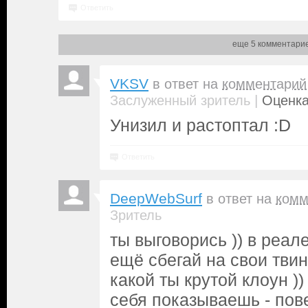
Ответить
еще 5 комментари
VKSV
в ответ на
комментарий
|
Заслуженный зритель
Оценка
Унизил и растоптал :D
Ответить
DeepWebSurf
в ответ на
комм
Зритель
ты выговорись )) в реал
ещё сбегай на свои тви
какой ты крутой клоун )) 
себя показываешь - пов