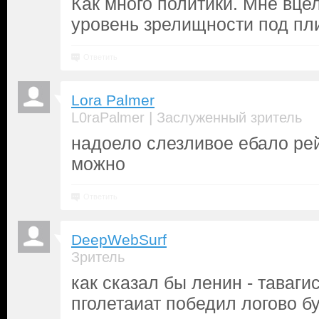
Как много политики. Мне вце
уровень зрелищности под пл
Ответить
Lora Palmer
|
L0raPalmer
Заслуженный зритель
надоело слезливое ебало ре
можно
Ответить
DeepWebSurf
Зритель
как сказал бы ленин - таваги
пголетаиат победил логово буг