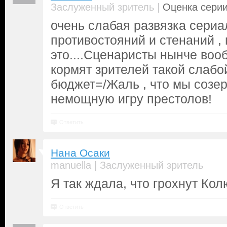
|
Заслуженный зритель
Оценка серии
очень слабая развязка сериа
противостояний и стенаний ,
это....Сценаристы нынче во
кормят зрителей такой слабо
бюджет=/Жаль , что мы созе
немощную игру престолов!
Ответить
Нана Осаки
|
manuella
Заслуженный зритель
Я так ждала, что грохнут Ко
Ответить