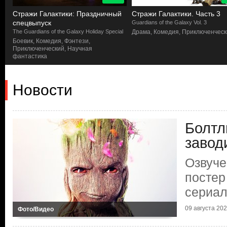
Стражи Галактики: Праздничный
Стражи Галактики. Часть 3
спецвыпуск
Guardians of the Galaxy Vol. 3
я
The Guardians of the Galaxy Holiday Special
Драма, Комедия, Приключенчес
Боевик, Комедия, Фэнтези,
Приключенческий, Научная
фантастика
Новости
Болтл
завод
Озвуче
постер
сериал
09 августа 2023
Фото/Видео