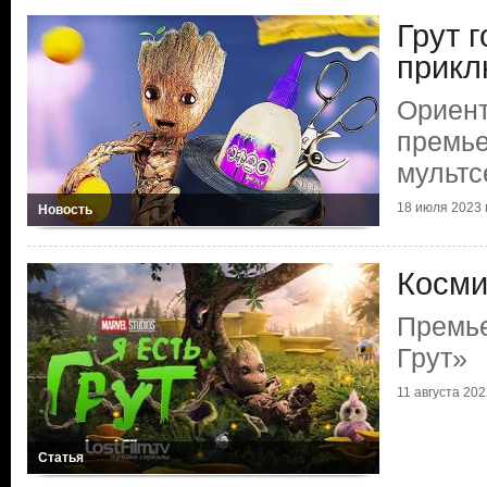
Грут г
прик
Ориент
премье
мультс
18 июля 2023 г
Новость
Косми
Премье
Грут»
11 августа 2022
Статья