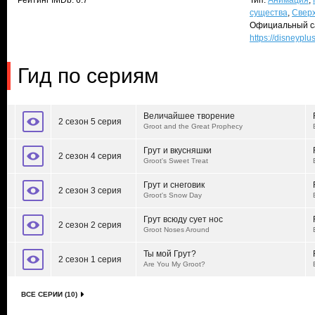
Рейтинг IMDb: 6.7
Тип:
Анимация
,
существа
,
Свер
Официальный с
https://disneypl
Гид по сериям
Величайшее творение
2 сезон 5 серия
Groot and the Great Prophecy
Грут и вкусняшки
2 сезон 4 серия
Groot's Sweet Treat
Грут и снеговик
2 сезон 3 серия
Groot's Snow Day
Грут всюду сует нос
2 сезон 2 серия
Groot Noses Around
Ты мой Грут?
2 сезон 1 серия
Are You My Groot?
ВСЕ СЕРИИ (10)