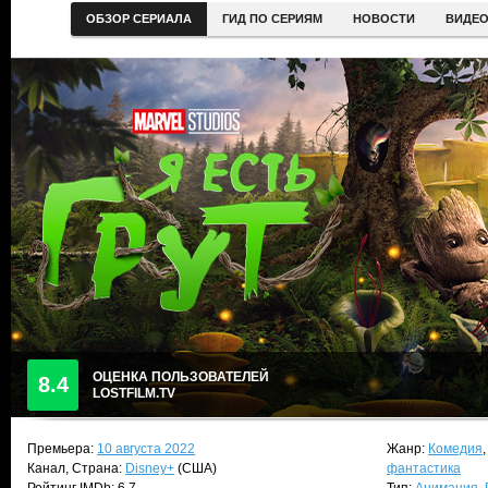
ОБЗОР СЕРИАЛА
ГИД ПО СЕРИЯМ
НОВОСТИ
ВИДЕ
ОЦЕНКА ПОЛЬЗОВАТЕЛЕЙ
8.4
LOSTFILM.TV
Премьера:
10 августа 2022
Жанр:
Комедия
Канал, Страна:
Disney+
(США)
фантастика