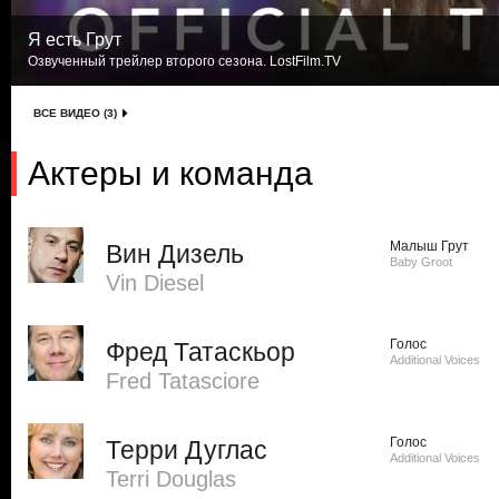
Я есть Грут
Озвученный трейлер второго сезона. LostFilm.TV
ВСЕ ВИДЕО (3)
Актеры и команда
Малыш Грут
Вин Дизель
Baby Groot
Vin Diesel
Голос
Фред Татаскьор
Additional Voices
Fred Tatasciore
Голос
Терри Дуглас
Additional Voices
Terri Douglas