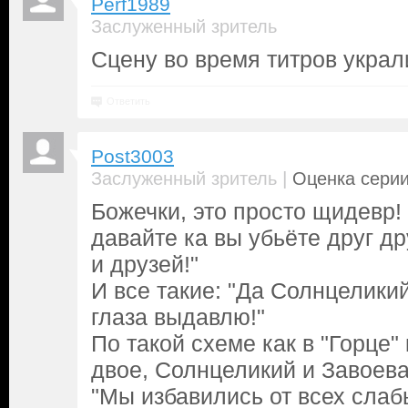
Perf1989
Заслуженный зритель
Сцену во время титров украл
Ответить
Post3003
|
Заслуженный зритель
Оценка серии
Божечки, это просто щидевр! 
давайте ка вы убьёте друг др
и друзей!"
И все такие: "Да Солнцелики
глаза выдавлю!"
По такой схеме как в "Горце"
двое, Солнцеликий и Завоева
"Мы избавились от всех слаб