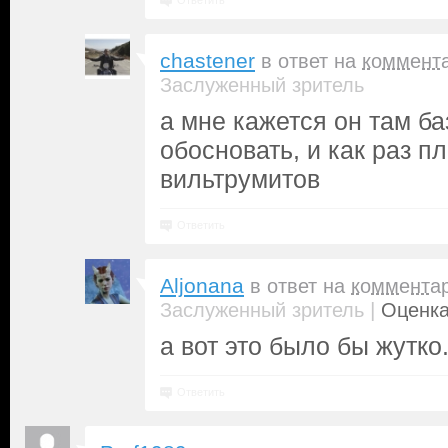
Ответить
chastener
в ответ на
коммент
Заслуженный зритель
а мне кажется он там б
обосновать, и как раз п
вильтрумитов
Ответить
Aljonana
в ответ на
коммента
|
Заслуженный зритель
Оценка
а вот это было бы жутко.
Ответить