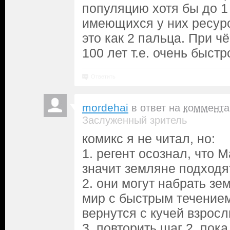
популяцию хотя бы до 1
имеющихся у них ресурс
это как 2 пальца. При ч
100 лет т.е. очень быстро
Ответить
mordehai
в ответ на
коммента
Заслуженный зритель
комикс я не читал, но:
1. регент осознал, что 
значит земляне подходя
2. они могут набрать зе
мир с быстрым течением
вернутся с кучей взрос
3. повторить шаг 2. пок