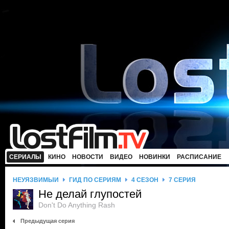
СЕРИАЛЫ
КИНО
НОВОСТИ
ВИДЕО
НОВИНКИ
РАСПИСАНИЕ
НЕУЯЗВИМЫЙ
ГИД ПО СЕРИЯМ
4 СЕЗОН
7 СЕРИЯ
Не делай глупостей
Don't Do Anything Rash
Предыдущая серия