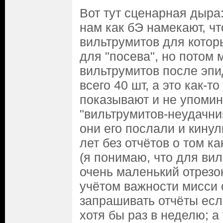
Вот тут сценарная дыра
нам как бЭ намекают, ч
вильтрумитов для котор
для "посева", но потом 
вильтрумитов после эп
всего 40 шт, а это как-т
показывают и не упомин
"вильтрумитов-неудачник
они его послали и кинул
лет без отчётов о том к
(я понимаю, что для вил
очень маленький отрезок
учётом важности мисси
запрашивать отчёты есл
хотя бы раз в неделю; а