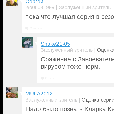
Сергей
|
leo06031999
Заслуженный зритель
пока что лучшая серия в сез
Ответить
Snake21-05
|
Заслуженный зритель
Оценка
Сражение с Завоевателе
вирусом тоже норм.
Ответить
MUFA2012
|
Заслуженный зритель
Оценка серии
Надо было позвать Кларка Ке