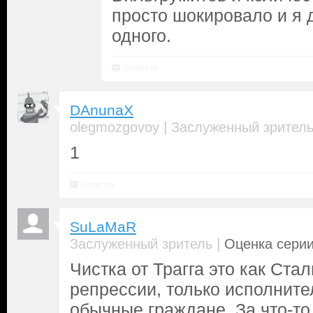
просто шокировало и я 
одного.
Ответить
DAnunaX
|
olegmozgovoy
Заслуженный зрител
1
Ответить
SuLaMaR
|
Заслуженный зритель
Оценка серии
Чистка от Трагга это как Ста
репрессии, только исполнит
обычные граждане. За что-то