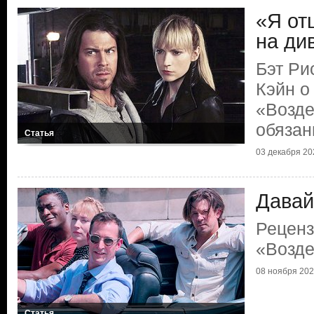
«Я от
на ди
Бэт Ри
Кэйн о
«Возде
обязан
Статья
03 декабря 20
Давай
Реценз
«Возде
08 ноября 20
Статья