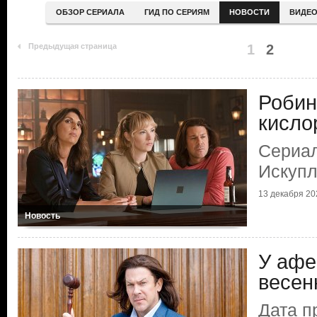
ОБЗОР СЕРИАЛА
ГИД ПО СЕРИЯМ
НОВОСТИ
ВИДЕ
Предыдущая страница
1
2
Робин
кисло
Сериал
Искупл
13 декабря 20
Новость
У афе
весен
Дата п