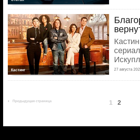
Благо
верну
Кастин
сериал
Искуп
27 августа 20
Кастинг
Предыдущая страница
1
2