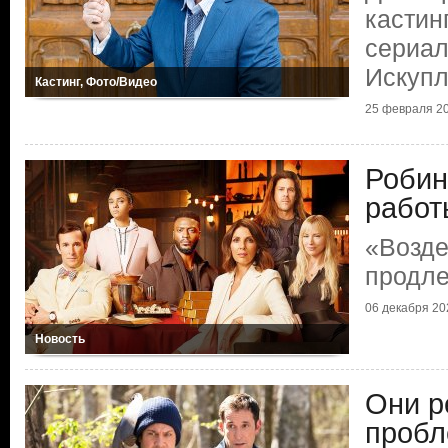
кастин
сериал
Искуп
Кастинг, Фото/Видео
25 февраля 2
Робин
работ
«Возде
продле
06 декабря 20
Новость
Они р
проб