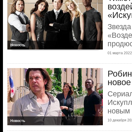
возде
«Иску
Звезда
«Возде
продю
Новость
01 марта 2022
Робин
новое
Сериал
Искупл
новым 
10 декабря 20
Новость