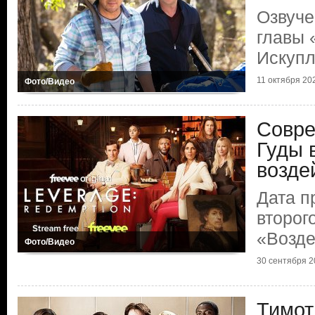
Озвуче
главы 
Искуп
11 октября 20
Фото/Видео
Совре
Гуды 
возде
Дата п
второг
«Возде
Фото/Видео
30 сентября 2
Тимот