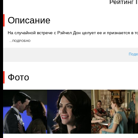
Рейтинг 
Описание
На случайной встрече с Рэйчел Дон целует ее и признается в т
устраивают вечеринку в честь ее дня рождения. Соседка Бэтти 
…ПОДРОБНО
себя комфортно на празднике, а Дон резко уходит и возвращае
подарок дочери.
Поде
Фото