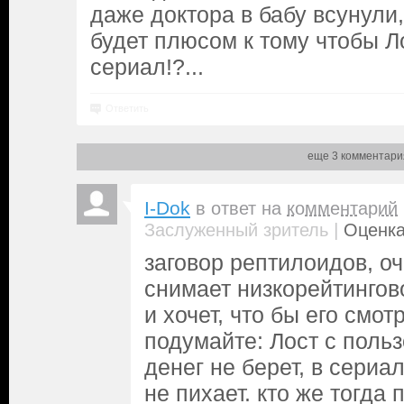
даже доктора в бабу всунули,
будет плюсом к тому чтобы Л
сериал!?...
Ответить
еще 3 комментари
I-Dok
в ответ на
комментарий
|
Заслуженный зритель
Оценка
заговор рептилоидов, оч
снимает низкорейтингов
и хочет, что бы его смот
подумайте: Лост с поль
денег не берет, в сериа
не пихает. кто же тогда 