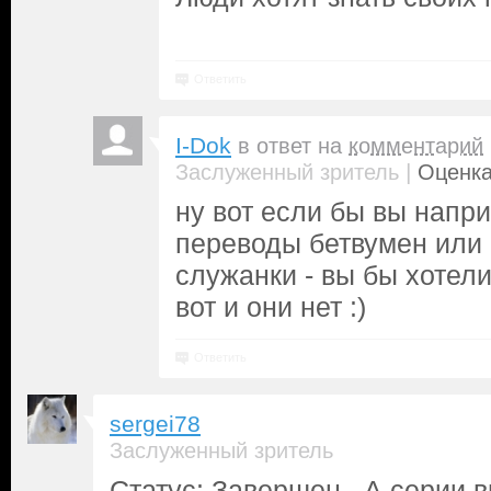
Ответить
I-Dok
в ответ на
комментарий
|
Заслуженный зритель
Оценка
ну вот если бы вы напр
переводы бетвумен или
служанки - вы бы хотел
вот и они нет :)
Ответить
sergei78
Заслуженный зритель
Статус: Завершен. А серии в