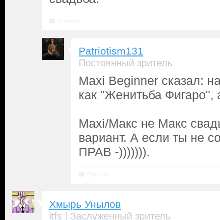
Ответить
Patriotism131
Постоянный зритель
Maxi Beginner сказал: 
как "Женитьба Фигаро", 
Maxi/Макс не Макс сва
вариант. А если ты не с
ПРАВ -))))))).
Ответить
Хмырь Унылов
|
itfs
Заслуженный зритель