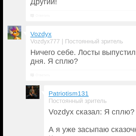
Другий!
Ответить
Vozdyx
|
Vozdyx777
Постоянный зритель
Ничего себе. Лосты выпусти
дня. Я сплю?
Ответить
Patriotism131
Постоянный зритель
Vozdyx сказал: Я сплю?
А я уже засыпаю сказоч