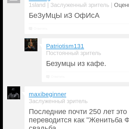
|
|
1sland
Заслуженный зритель
Оценк
БеЗуМцЫ иЗ ОфИсА
Ответить
Patriotism131
Постоянный зритель
Безумцы из кафе.
Ответить
maxibeginner
Заслуженный зритель
Последние почти 250 лет это
переводится как "Женитьба Фи
свадьба.