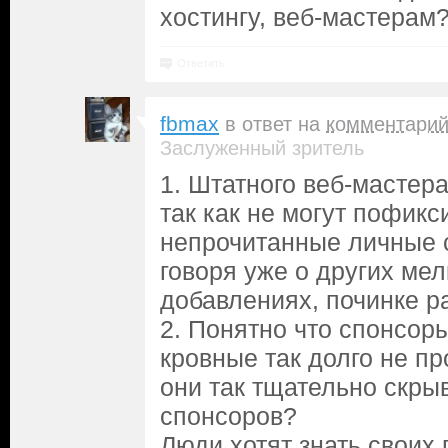
хостингу, веб-мастерам
Ответить
fbmax
в ответ на
комментари
Заслуженный зритель
1. Штатного веб-мастера
так как не могут пофик
непрочитанные личные 
говоря уже о других ме
добавлениях, починке р
2. Понятно что спонсоры
кровные так долго не п
они так тщательно скры
спонсоров?
Люди хотят знать своих 