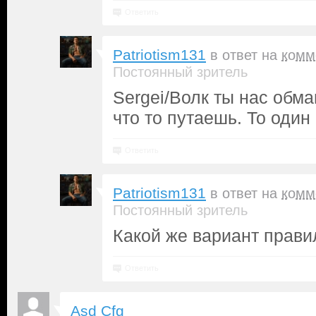
Ответить
Patriotism131
в ответ на
комм
Постоянный зритель
Sergei/Волк ты нас обм
что то путаешь. То один
Ответить
Patriotism131
в ответ на
комм
Постоянный зритель
Какой же вариант прави
Ответить
Asd Cfg