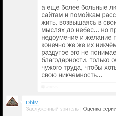
а еще более больные лю
сайтам и помойкам расс
жить, возвышаясь в сво
мыслях до небес... но 
недоумение и желание п
конечно же же их никчё
раздутое эго не понимае
благодарности, только 
чужого труда, чтобы хот
свою никчемность...
Ответить
DblM
|
Заслуженный зритель
Оценка серии