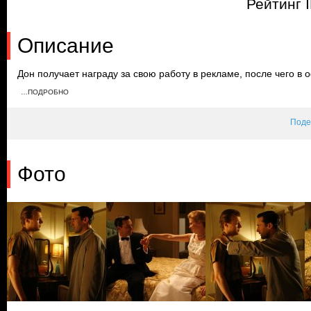
Рейтинг 
Описание
Дон получает награду за свою работу в рекламе, после чего в
Дон рассказывает Адаму, что сменил имя, но отказывается д
…ПОДРОБНО
жизни. Пэгги узнает о существовании Мидж и рассказывает об э
начинает ревновать Труди.
Поде
Фото