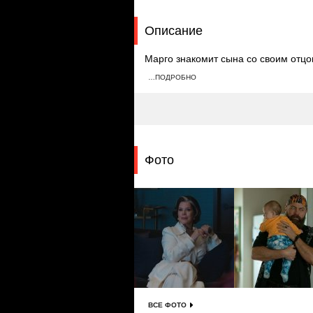
Описание
Марго знакомит сына со своим отцо
разрешает Джинксу переехать к ней,
…ПОДРОБНО
можно заработать, Марго создает та
Фото
ВСЕ ФОТО