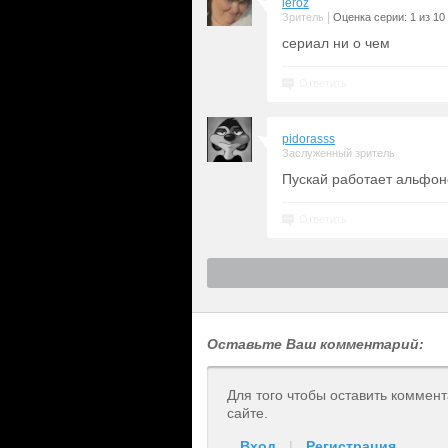
leroz
|
Зритель
Оценка серии: 1 из 10
сериал ни о чем
Ответить
pidorasss
Заслуженный зритель
Пускай работает альфон
Ответить
Оставьте Ваш комментарий:
Для того чтобы оставить коммен
сайте.
Вход
|
Регистрация