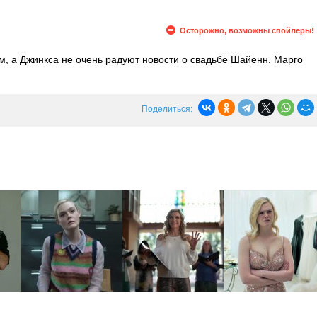
Осторожно, возможны спойлеры!
м, а Джинкса не очень радуют новости о свадьбе Шайенн. Марго
 чем вызывает недовольство матери. Узнав о том, что на OnlyFans
м аккаунт и получает первого подписчика.
Поделиться: