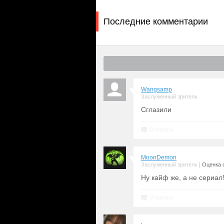
Последние комментарии
Wangsamp
Заслуженный зритель
Сглазили
Ответить
MoonDemon
|
Заслуженный зритель
Оценка с
Ну кайф же, а не сериал
Ответить