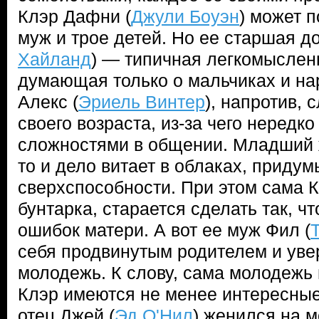
Клэр Дафни (
Джули Боуэн
) может п
муж и трое детей. Но ее старшая до
Хайланд
) — типичная легкомыслен
думающая только о мальчиках и на
Алекс (
Эриель Винтер
), напротив,
своего возраста, из-за чего нередко
сложностями в общении. Младший 
то и дело витает в облаках, приду
сверхспособности. При этом сама К
бунтарка, старается сделать так, ч
ошибок матери. А вот ее муж Фил (
себя продвинутым родителем и уве
молодежь. К слову, сама молодежь 
Клэр имеются не менее интересные
отец Джей (
Эд О'Нил
) женился на 