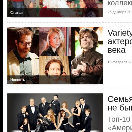
коллек
25 декабря 202
Статья
Varie
актер
века
16 февраля 20
Новость
Семья
не бы
Топ-10
«Амери