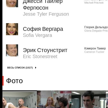
Джесси Тайлер
Mitchell Pritchett
Фергюсон
Jesse Tyler Ferguson
Глория Дельгадо
София Вергара
Gloria Delgado-Pritc
Sofi­a Vergara
Кэмерон Таккер
Эрик Стоунстрит
Cameron Tucker
Eric Stonestreet
ВЕСЬ СПИСОК (1027)
Фото