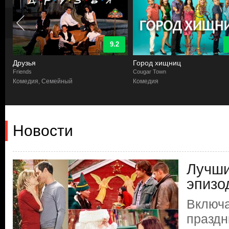
9.2
Друзья
Город хищниц
Friends
Cougar Town
Комедия, Семейный
Комедия
Новости
Лучши
эпизо
Включа
праздн