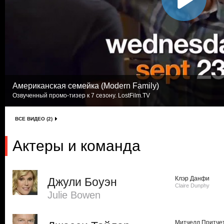
Американская семейка (Modern Family)
Озвученный промо-тизер к 7 сезону. LostFilm.TV
ВСЕ ВИДЕО (2)
Актеры и команда
Клэр Данфи
Джули Боуэн
Claire Dunphy
Julie Bowen
Митчелл Притче