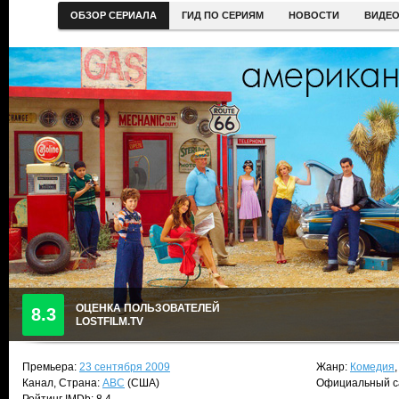
ОБЗОР СЕРИАЛА
ГИД ПО СЕРИЯМ
НОВОСТИ
ВИДЕ
ОЦЕНКА ПОЛЬЗОВАТЕЛЕЙ
8.3
LOSTFILM.TV
Премьера:
23 сентября 2009
Жанр:
Комедия
Канал, Страна:
ABC
(США)
Официальный с