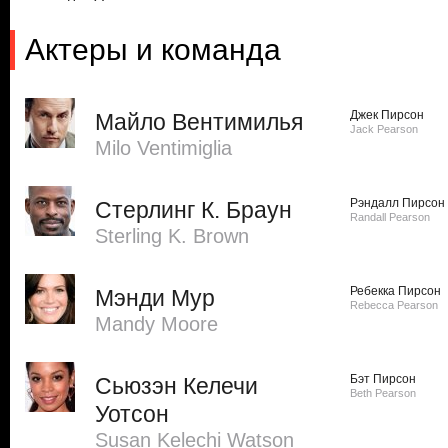
Актеры и команда
Джек Пирсон
Майло Вентимилья
Jack Pearson
Milo Ventimiglia
Рэндалл Пирсон
Стерлинг К. Браун
Randall Pearson
Sterling K. Brown
Ребекка Пирсон
Мэнди Мур
Rebecca Pearson
Mandy Moore
Бэт Пирсон
Сьюзэн Келечи
Beth Pearson
Уотсон
Susan Kelechi Watson