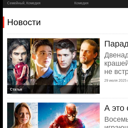
Семейный, Комедия
Комедия
Новости
Парад
Двенад
крашей
не вст
29 июля 2025 г
Статья
А это
Восемь
играющ