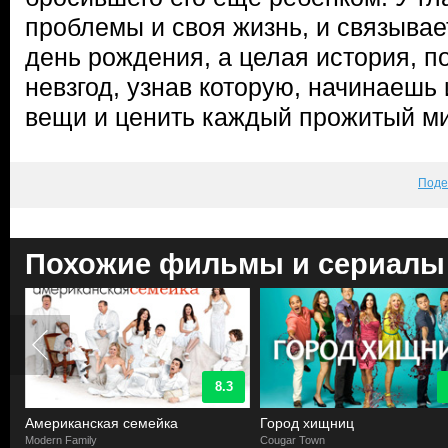
проблемы и своя жизнь, и связывае
день рождения, а целая история, п
невзгод, узнав которую, начинаешь 
вещи и ценить каждый прожитый ми
Поде
Похожие фильмы и сериалы
8.3
Американская семейка
Город хищниц
Modern Family
Cougar Town