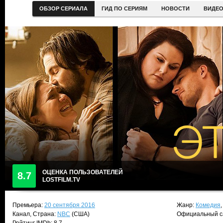
ОБЗОР СЕРИАЛА
ГИД ПО СЕРИЯМ
НОВОСТИ
ВИДЕ
ОЦЕНКА ПОЛЬЗОВАТЕЛЕЙ
8.7
LOSTFILM.TV
Премьера:
20 сентября 2016
Жанр:
Комедия
Канал, Страна:
NBC
(США)
Официальный с