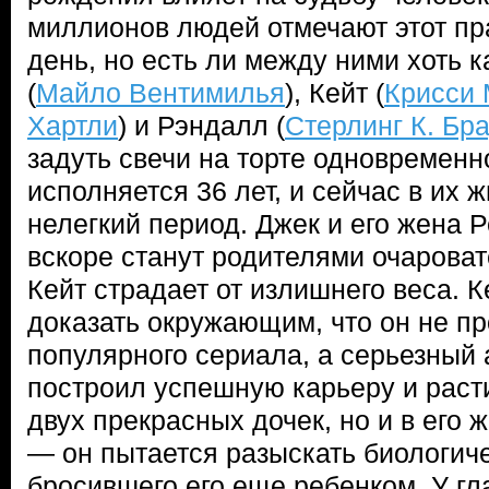
миллионов людей отмечают этот пра
день, но есть ли между ними хоть к
(
Майло Вентимилья
), Кейт (
Крисси
Хартли
) и Рэндалл (
Стерлинг К. Бр
задуть свечи на торте одновременн
исполняется 36 лет, и сейчас в их 
нелегкий период. Джек и его жена Р
вскоре станут родителями очарова
Кейт страдает от излишнего веса. 
доказать окружающим, что он не пр
популярного сериала, а серьезный 
построил успешную карьеру и раст
двух прекрасных дочек, но и в его ж
— он пытается разыскать биологиче
бросившего его еще ребенком. У гл