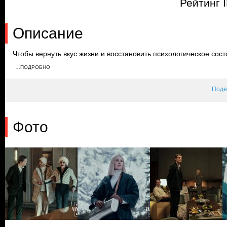
Рейтинг 
Описание
Чтобы вернуть вкус жизни и восстановить психологическое сост
этого никогда не встречались, собираются на альпийском куро
…ПОДРОБНО
встречает Маша Димитриченко — гуру здорового образа жизни.
Поде
Фото