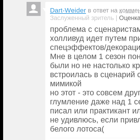
Dart-Weider
в ответ на
комме
|
Заслуженный зритель
Оценка
проблема с сценаристам
холливуд идет путем пр
спецэффектов/декораций
Мне в целом 1 сезон по
были но не настолько к
встроилась в сценарий 
мимикой
но этот - это совсем дру
глумление даже над 1 с
писал или практикант и
не удивлюсь, если привл
белого лотоса(