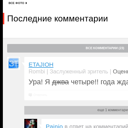
ВСЕ ФОТО
Последние комментарии
ВСЕ КОММЕНТАРИИ (23)
ETAJIOH
|
|
Rombi
Заслуженный зритель
Оценк
Ура! Я
джва
четыре!! года жд
Ответить
еще 1 комментари
Painio
в ответ на
комментари