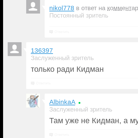
nikol778
в ответ на
коммента
Постоянный зритель
Ответить
136397
Заслуженный зритель
только ради Кидман
Ответить
AlbinkaA
Заслуженный зритель
Там уже не Кидман, а м
Ответить