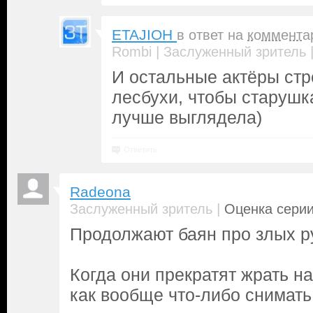
ETAJIOH
в ответ на
коммента
|
Rombi
Заслуженный зритель
И остальные актёры стр
лесбухи, чтобы старушк
лучше выглядела)
Ответить
Radeona
|
Заслуженный зритель
Оценка серии
Продолжают баян про злых ру
Когда они прекратят жрать н
как вообще что-либо снимать.