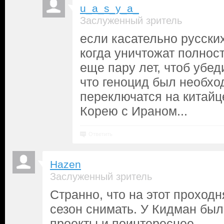
u_a_s_y_a_
Заслуженный зритель
если касательно русских
когда уничтожат полнос
еще пару лет, чтоб убед
что геноцид был необхо
переключатся на китайц
Корею с Ираном...
Ответить
Hazen
Заслуженный зритель
Странно, что на этот проход
сезон снимать. У Кидман бы
проекты и поинтереснее.