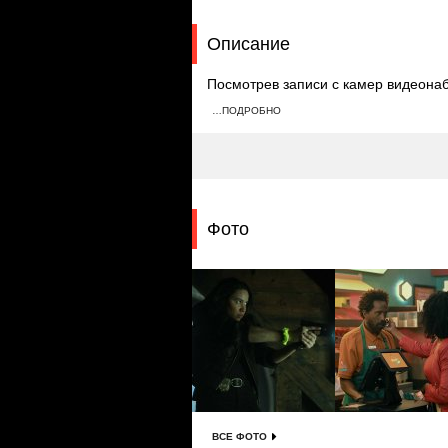
Описание
Посмотрев записи с камер видеона
продвигается в написании книги и 
…ПОДРОБНО
и обнаружив оружие и скрытый бунк
Фото
ВСЕ ФОТО