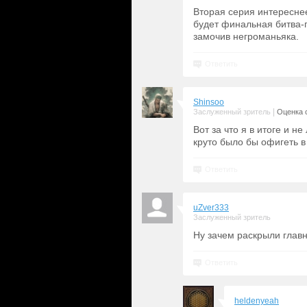
Вторая серия интересне
будет финальная битва-п
замочив негроманьяка.
Ответить
Shinsoo
|
Заслуженный зритель
Оценка с
Вот за что я в итоге и н
круто было бы офигеть в 
Ответить
uZver333
Заслуженный зритель
Ну зачем раскрыли глав
Ответить
heldenyeah