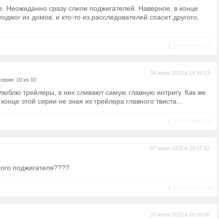
е. Неожиданно сразу слили поджигателей. Наверное, в конце
оджог их домов, и кто-то из расследователей спасет другого,
|
Пожаловаться
04 июля 2025 в 14:55:13
ерии: 10 из 10
е люблю трейлеры, в них сливают самую главную интригу. Как же
конце этой серии не зная из трейлера главного твиста...
|
Пожаловаться
07 июля 2025 в 20:17:52
ного поджигателя????
|
Пожаловаться
27 июля 2025 в 00:03:00