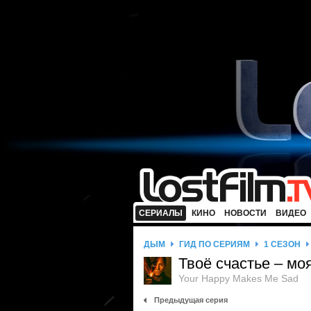
СЕРИАЛЫ
КИНО
НОВОСТИ
ВИДЕО
ДЫМ
ГИД ПО СЕРИЯМ
1 СЕЗОН
Твоё счастье – мо
Your Happy Makes Me Sad
Предыдущая серия