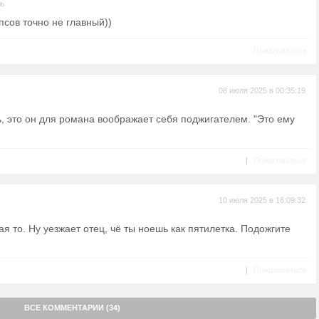
ль
псов точно не главный))
Пожаловаться
08 июля 2025 в 00:35:19
ь, это он для романа воображает себя поджигателем. "Это ему
|
Пожаловаться
10 июля 2025 в 16:09:32
я то. Ну уезжает отец, чё ты ноешь как пятилетка. Подожгите
|
Пожаловаться
ВСЕ КОММЕНТАРИИ (34)