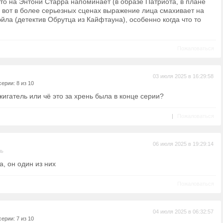
 то на Энтони Старра напоминает (в образе Патриота, в плане
а вот в более серьезных сценах выражение лица смахивает на
йла (детектив Обрутца из Кайфтауна), особенно когда что то
Пожаловаться
03 июля 2025 в 16:29:58
ерии: 8 из 10
жигатель или чё это за хрень была в конце серии?
|
Пожаловаться
06 июля 2025 в 19:29:14
ль
, он один из них
Пожаловаться
04 июля 2025 в 06:32:57
ерии: 7 из 10