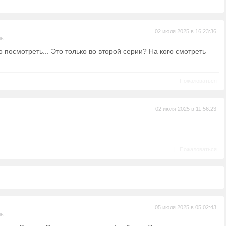
02 июля 2025 в 16:23:36
ль
о посмотреть... Это только во второй серии? На кого смотреть
Пожаловаться
02 июля 2025 в 11:56:23
|
Пожаловаться
05 июля 2025 в 05:02:43
ль