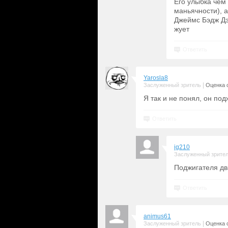
Его улыбка чем
маньячности), 
Джеймс Бэдж Дэ
жует
Ответить
Yarosla8
|
Заслуженный зритель
Оценка с
Я так и не понял, он под
Ответить
ig210
Заслуженный зрите
Поджигателя два
Ответить
animus61
|
Заслуженный зритель
Оценка с