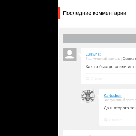
Последние комментарии
Lulzwhat
|
Заслуженный зритель
Оценка с
Как-то быстро слили интр
Ответить
KaNostrum
Заслуженный зрите
Да и второго то
Ответить