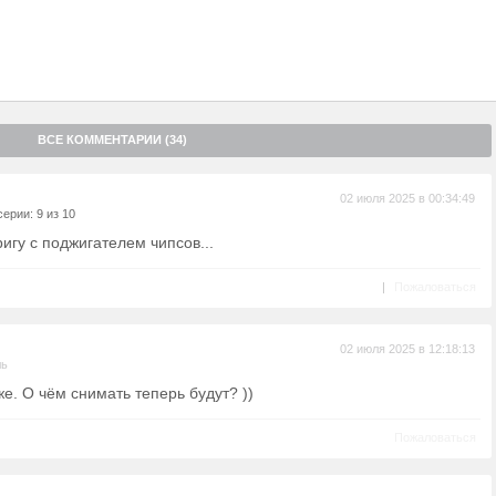
ВСЕ КОММЕНТАРИИ (34)
02 июля 2025 в 00:34:49
ерии: 9 из 10
игу с поджигателем чипсов...
|
Пожаловаться
02 июля 2025 в 12:18:13
ль
же. О чём снимать теперь будут? ))
Пожаловаться