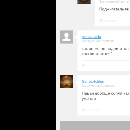
Заслуженный зрите
Поджигатель чи
Ответить
masiamasia
Заслуженный зритель
так он же не поджигател
только кажется"
Ответить
GarrettHolden
Заслуженный зритель
Пацан вообще сопля кака
уже его
Ответить