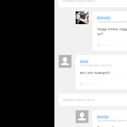
Комментарий скрыт
kitvigator
Заслуженный зрите
тогда точно над
то?
Ответить
ibase
Заслуженный зритель
вот это поворот!
Ответить
Комментарий скрыт
tarantur
Заслуженный зрите