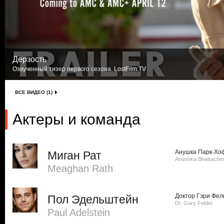
Дерзость
Озвученный тизер первого сезона. LostFilm.TV
ВСЕ ВИДЕО (1)
Актеры и команда
Анушка Парк-Хо
Миган Рат
Anushka Bhattacher
Meaghan Rath
Доктор Гэри Фел
Пол Эдельштейн
Dr. Gary Felder
Paul Adelstein