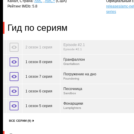
Канал, Страна:
AMC
,
AMC+
(США)
Официальный с
Рейтинг IMDb: 5.8
releases/amc-net
series
Гид по сериям
Episode #2.1
2 сезон 1 серия
Episode #2.1
Гранфаллон
1 сезон 8 серия
Granfalloon
Погружение на дно
1 сезон 7 серия
Foundering
Песочница
1 сезон 6 серия
Sandbox
Фонарщики
1 сезон 5 серия
Lamplighters
ВСЕ СЕРИИ (9)