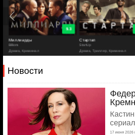
9.3
Миллиарды
Стартап
Billions
StartUp
Драма, Криминал
Драма, Триллер, Криминал
Новости
Федер
Кремн
Кастин
сериал
17 июня 2026 г