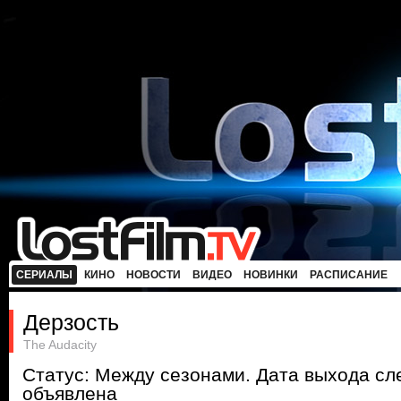
СЕРИАЛЫ
КИНО
НОВОСТИ
ВИДЕО
НОВИНКИ
РАСПИСАНИЕ
Дерзость
The Audacity
Статус: Между сезонами. Дата выхода с
объявлена