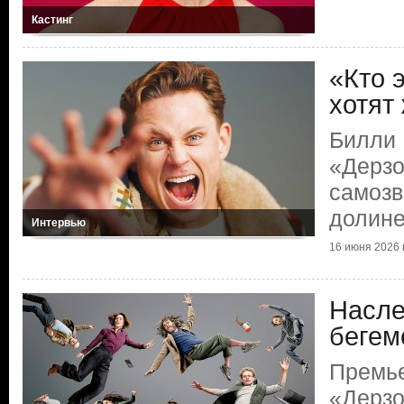
Кастинг
«Кто 
хотят
Билли 
«Дерзо
самозв
долин
Интервью
16 июня 2026 г
Насле
бегем
Премь
«Дерзо