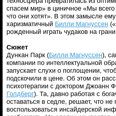
техносфера превратилась из оптим
спасем мир» в циничное «Мы всего
что они хотят». В этом замысле ему
харизматичный
Билли Магнуссен
(«
рожденный играть чудаков на грани
Сюжет
Дункан Парк (
Билли Магнуссен
), 
компании по интеллектуальной обр
запускает слухи о поглощении, что
подскочили в цене. Об этом он рас
психотерапии с доктором Джоанн Ф
Голдберг
). Та, давно работая с бог
оставаться в седле, решает, что не 
воспользоваться инсайдерской инф