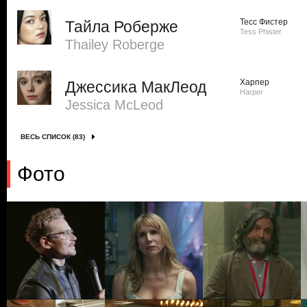
Тесс Фистер
Тайла Роберже
Tess Phister
Thailey Roberge
Харпер
Джессика МакЛеод
Harper
Jessica McLeod
ВЕСЬ СПИСОК (83)
Фото