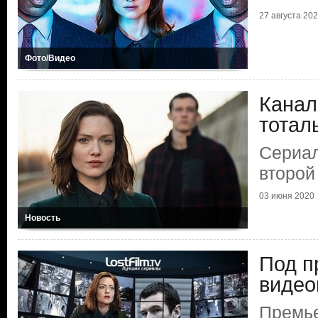
27 августа 20
Фото/Видео
Канал
тотал
Сериал
второй
03 июня 2020
Новость
Под п
видео
Премье