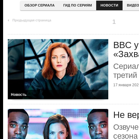
ОБЗОР СЕРИАЛА
ГИД ПО СЕРИЯМ
НОВОСТИ
ВИДЕ
Предыдущая страница
1
BBC у
«Захв
Сериал
третий
17 января 202
Новость
Не ве
Озвуче
сезона