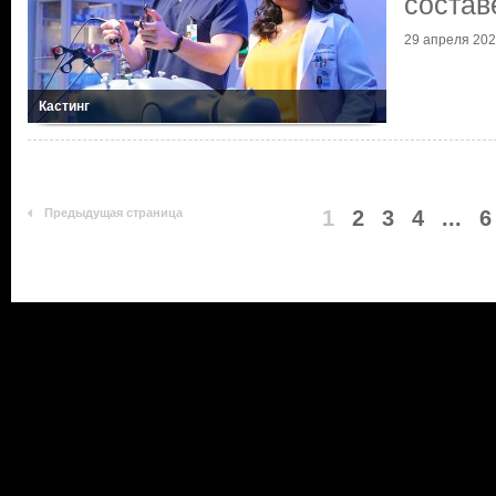
состав
29 апреля 20
Кастинг
Предыдущая страница
1
2
3
4
...
6