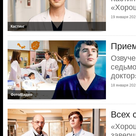
«Хорош
19 января 202
Кастинг
Прием
Озвуче
седьмо
доктор
18 января 202
Фото/Видео
Всех 
«Хорош
заверш