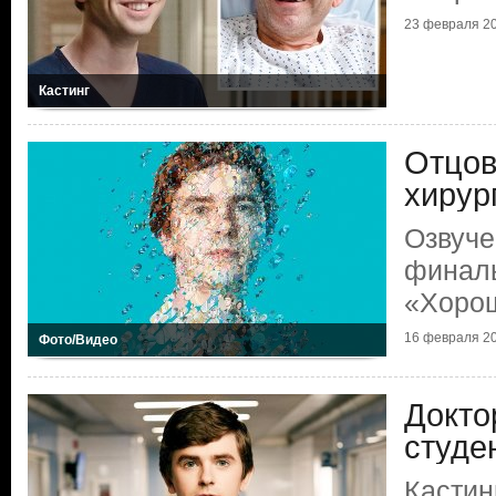
23 февраля 2
Кастинг
Отцов
хирур
Озвуче
финаль
«Хорош
16 февраля 2
Фото/Видео
Докто
студе
Кастин