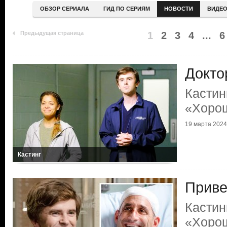
ОБЗОР СЕРИАЛА
ГИД ПО СЕРИЯМ
НОВОСТИ
ВИДЕ
Предыдущая страница
1
2
3
4
...
6
Докто
Кастин
«Хорош
19 марта 2024
Кастинг
Приве
Кастин
«Хорош