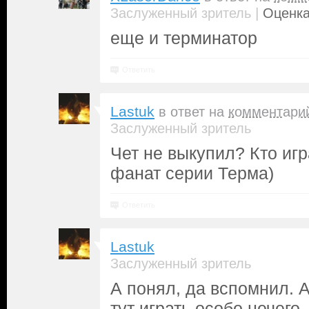
|
Заслуженный зритель
Оценка
еще и терминатор
Ответить
Lastuk
в ответ на
комментари
Заслуженный зритель
Чет не выкупил? Кто игр
фанат серии Терма)
Ответить
Lastuk
Заслуженный зритель
А понял, да вспомнил. 
тут играть особо нечего.