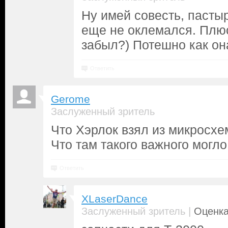
Ну имей совесть, пастыр
еще не оклемался. Плю
забыл?) Потешно как он
Ответить
Gerome
Заслуженный зритель
Что Хэрлок взял из микросх
Что там такого важного могл
Ответить
XLaserDance
|
Заслуженный зритель
Оценка