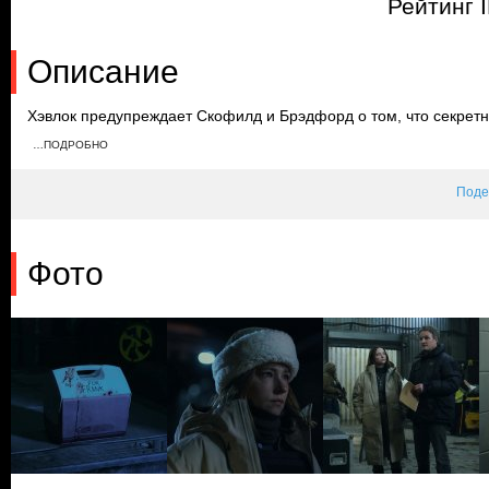
Рейтинг 
Описание
Хэвлок предупреждает Скофилд и Брэдфорд о том, что секрет
случае его гибели. Начальник Брэдфорд дает ей два дня на то
…ПОДРОБНО
Хэвлока. Тем временем Хартман придумывает уловку для отвле
бортовой самописец самолета.
Поде
Фото