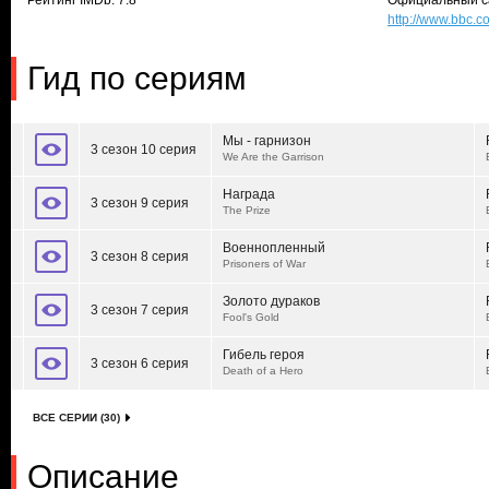
Рейтинг IMDb: 7.8
Официальный с
http://www.bbc.
Гид по сериям
Мы - гарнизон
3 сезон 10 серия
We Are the Garrison
Награда
3 сезон 9 серия
The Prize
Военнопленный
3 сезон 8 серия
Prisoners of War
Золото дураков
3 сезон 7 серия
Fool's Gold
Гибель героя
3 сезон 6 серия
Death of a Hero
ВСЕ СЕРИИ (30)
Описание