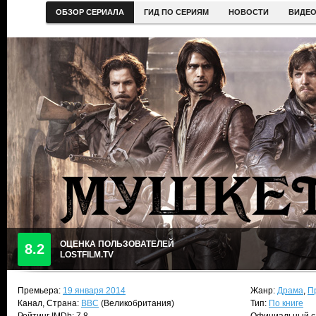
ОБЗОР СЕРИАЛА
ГИД ПО СЕРИЯМ
НОВОСТИ
ВИДЕ
ОЦЕНКА ПОЛЬЗОВАТЕЛЕЙ
8.2
LOSTFILM.TV
Премьера:
19 января 2014
Жанр:
Драма
,
П
Канал, Страна:
BBC
(Великобритания)
Тип:
По книге