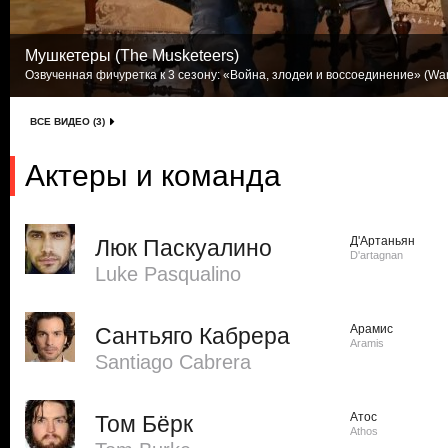
Мушкетеры (The Musketeers)
Озвученная фичуретка к 3 сезону: «Война, злодеи и воссоединение» (War, vi
ВСЕ ВИДЕО (3)
Актеры и команда
Д'Артаньян
Люк Паскуалино
D'artagnan
Luke Pasqualino
Арамис
Сантьяго Кабрера
Aramis
Santiago Cabrera
Атос
Том Бёрк
Athos