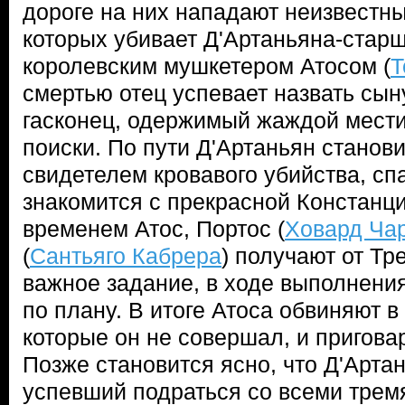
дороге на них нападают неизвестны
которых убивает Д'Артаньяна-стар
королевским мушкетером Атосом (
Т
смертью отец успевает назвать сын
гасконец, одержимый жаждой мести,
поиски. По пути Д'Артаньян станов
свидетелем кровавого убийства, сп
знакомится с прекрасной Констанци
временем Атос, Портос (
Ховард Ча
(
Сантьяго Кабрера
) получают от Тр
важное задание, в ходе выполнения
по плану. В итоге Атоса обвиняют в
которые он не совершал, и пригова
Позже становится ясно, что Д'Артан
успевший подраться со всеми тре