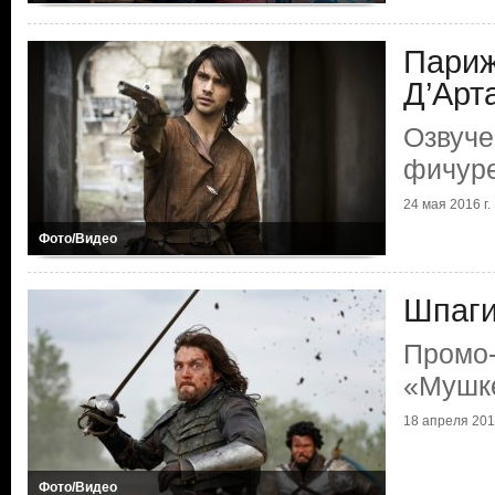
Париж
Д’Арт
Озвуче
фичуре
24 мая 2016 г.
Фото/Видео
Шпаги
Промо-
«Мушк
18 апреля 2016
Фото/Видео