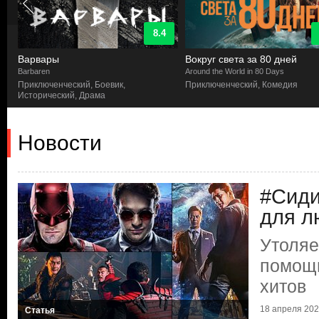
8.4
Варвары
Вокруг света за 80 дней
Barbaren
Around the World in 80 Days
Приключенческий, Боевик,
Приключенческий, Комедия
Исторический, Драма
Новости
#Сид
для л
Утоляе
помощ
хитов
18 апреля 2020
Статья